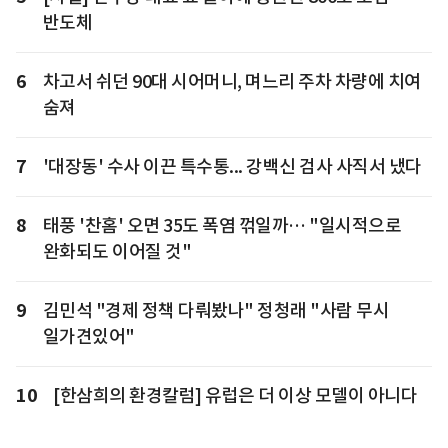
반도체
6
차고서 쉬던 90대 시어머니, 며느리 주차 차량에 치여
숨져
7
'대장동' 수사 이끈 특수통... 강백신 검사 사직서 냈다
8
태풍 '찬홈' 오면 35도 폭염 꺾일까… "일시적으로
완화되도 이어질 것"
9
김민석 "경제 정책 다뤄봤나" 정청래 "사람 무시
일가견있어"
10
[한삼희의 환경칼럼] 유럽은 더 이상 모델이 아니다