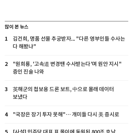
많이 본 뉴스
1
김건희, 명품 선물 추궁받자... "다른 영부인들 수사는
다 해봤냐"
2
"원희룡, '고속道 변경땐 수사받는다'며 원안 지시"
증인 진술 나와
3
英해군의 첩보용 드론 보트, 中으로 몰래 데이터
보냈다
4
"국장은 장기 투자 못해"… 개미들 다시 美 증시로
5
[사설] 민주당 대표 표 몰이에 동원된 800조 호남