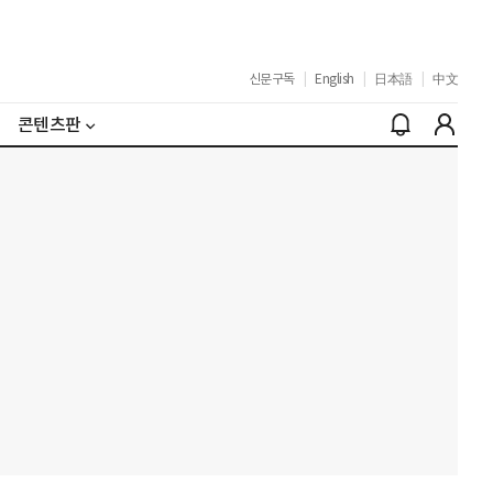
신문구독
|
English
|
日本語
|
中文
콘텐츠판