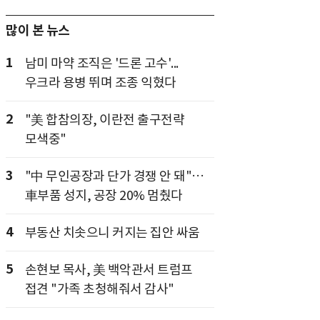
많이 본 뉴스
1
남미 마약 조직은 '드론 고수'...
우크라 용병 뛰며 조종 익혔다
2
"美 합참의장, 이란전 출구전략
모색중"
3
"中 무인공장과 단가 경쟁 안 돼"…
車부품 성지, 공장 20% 멈췄다
4
부동산 치솟으니 커지는 집안 싸움
5
손현보 목사, 美 백악관서 트럼프
접견 "가족 초청해줘서 감사"