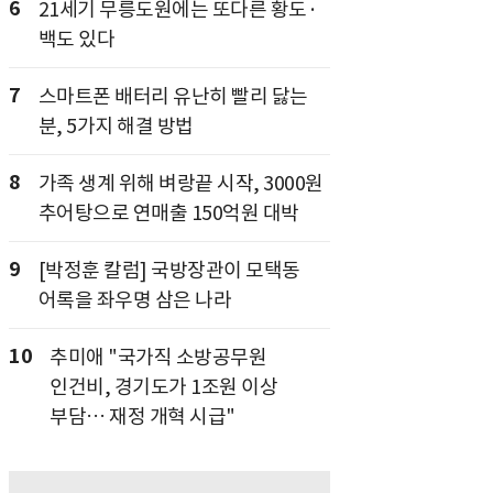
6
21세기 무릉도원에는 또다른 황도·
백도 있다
7
스마트폰 배터리 유난히 빨리 닳는
분, 5가지 해결 방법
8
가족 생계 위해 벼랑끝 시작, 3000원
추어탕으로 연매출 150억원 대박
9
[박정훈 칼럼] 국방장관이 모택동
어록을 좌우명 삼은 나라
10
추미애 "국가직 소방공무원
인건비, 경기도가 1조원 이상
부담… 재정 개혁 시급"