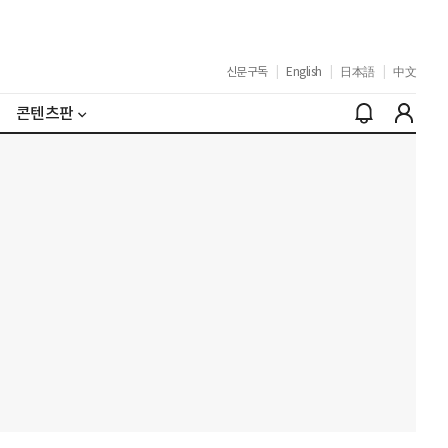
신문구독
|
English
|
日本語
|
中文
콘텐츠판