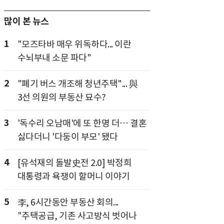
많이 본 뉴스
1
"모즈타바 매우 위독하다... 이란
수뇌부내 소문 파다"
2
"폐기 버스 개조해 청년주택"... 與
3선 의원의 부동산 묘수?
3
'독수리 오남매'에 또 한명 더… 결혼
싫다더니 '다둥이 부모' 됐다
4
[유석재의 돌발史전 2.0] 박정희
대통령과 욕쟁이 할머니 이야기
5
李, 6시간동안 부동산 회의...
"주택공급, 기존 사고방식 벗어나