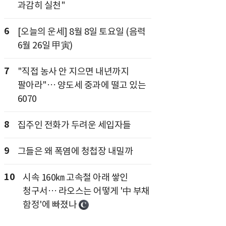
과감히 실천"
6
[오늘의 운세] 8월 8일 토요일 (음력
6월 26일 甲寅)
7
"직접 농사 안 지으면 내년까지
팔아라"… 양도세 중과에 떨고 있는
6070
8
집주인 전화가 두려운 세입자들
9
그들은 왜 폭염에 청첩장 내밀까
10
시속 160㎞ 고속철 아래 쌓인
청구서… 라오스는 어떻게 '中 부채
함정'에 빠졌나