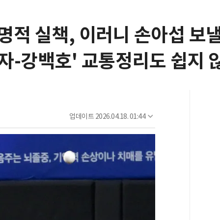
적 실책, 이러니 손아섭 보낼
라자-강백호' 교통정리도 쉽지 
업데이트
2026.04.18. 01:44