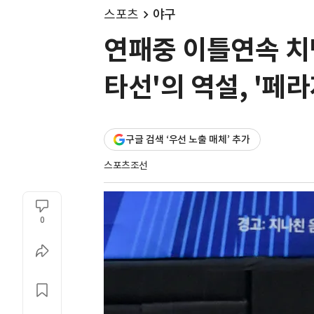
스포츠
야구
연패중 이틀연속 치명
타선'의 역설, '페
구글 검색 ‘우선 노출 매체’ 추가
스포츠조선
0