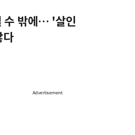
 수 밖에… '살인
않다