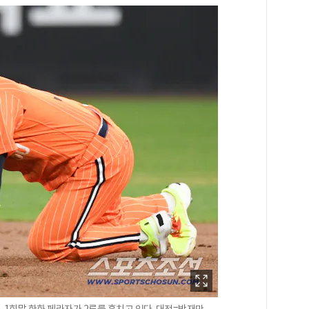
. 1회말 한화 페라자가 2루를 훔치고 있다. 대전=박재만