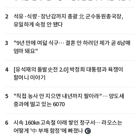
2
석유·식량·장난감까지 총괄 北 군수동원총국장,
유일하게 숙청 안 됐다
3
"9년 만에 여덟 식구… 결혼 안 하려던 제가 곧 6남매
엄마 돼요"
4
[유석재의 돌발史전 2.0] 박정희 대통령과 욕쟁이
할머니 이야기
5
"직접 농사 안 지으면 내년까지 팔아라"… 양도세
중과에 떨고 있는 6070
6
시속 160㎞ 고속철 아래 쌓인 청구서… 라오스는
어떻게 '中 부채 함정'에 빠졌나