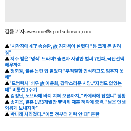
김용 기자 awesome@sportschosun.com
▲
'시각장애 4급' 송승환, 故 김자옥이 살렸다 “통 크게 돈 빌려
줘”
▲
저주 받은 ‘명작’ 드라마? 출연자 사망만 벌써 7번째..극단선택
배우까지
▲
정희원, 불륜 논란 입 열었다 “부적절함 인식하고도 멈추지 못
해”
▲
'모범택시' 배우 故 이윤희, 갑작스러운 사망..“지병도 없었는
데” 비통한 1주기
▲
김정난, 노브라에 바지 지퍼 오픈까지..“카메라에 잡혔냐” 당황
▲
송지은, 결혼 1년3개월만 ♥박위 재혼 허락에 충격..“남은 인생
외롭게 보내지마”
▲
박나래 사라졌다..“이틀 전부터 연락 안 돼” 혼란