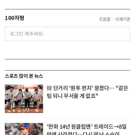
100자평
도움말
삭제기준
스포츠 많이 본 뉴스
韓 단거리 '원투 펀치' 뭉쳤다… "같은
팀 되니 무서울 게 없죠"
'한화 14년 원클럽맨' 트레이드→8일
만에 사라졌다…다시 만난 스승이