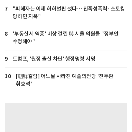
7
"피해자는 이제 허허벌판 섰다… 친족성폭력·스토킹
당하면 지옥"
8
'부동산세 역풍' 비상 걸린 與 서울 의원들 "정부안
수정해야"
9
트럼프, '원정 출산 차단' 행정명령 서명
10
[朝鮮칼럼] 어느날 사라진 예술의전당 '전두환
휘호석'