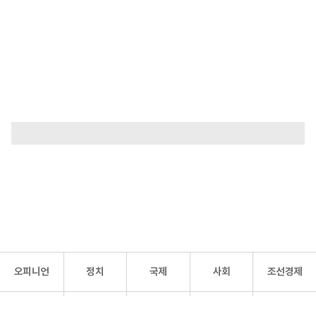
오피니언
정치
국제
사회
조선경제
문화·
조선
스포츠
건강
조선몰