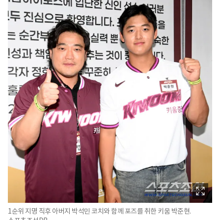
1순위 지명 직후 아버지 박석민 코치와 함께 포즈를 취한 키움 박준현.