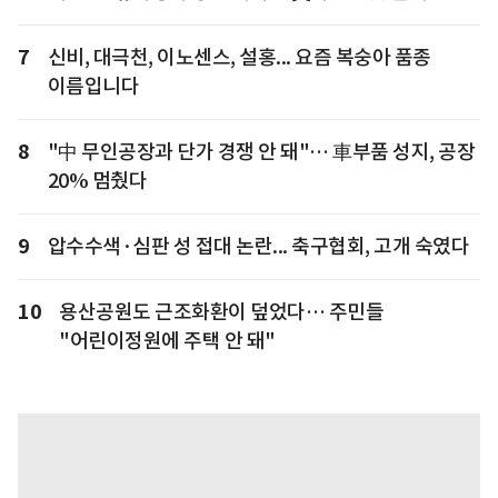
7
신비, 대극천, 이노센스, 설홍... 요즘 복숭아 품종
이름입니다
8
"中 무인공장과 단가 경쟁 안 돼"… 車부품 성지, 공장
20% 멈췄다
9
압수수색·심판 성 접대 논란... 축구협회, 고개 숙였다
10
용산공원도 근조화환이 덮었다… 주민들
"어린이정원에 주택 안 돼"