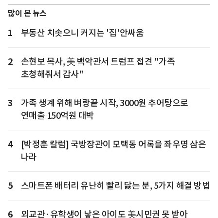
많이 본 뉴스
1
부동산 치솟으니 커지는 '집'안싸움
2
손현보 목사, 美 백악관서 트럼프 접견 "가족
초청해줘서 감사"
3
가족 생계 위해 벼랑끝 시작, 3000원 추어탕으로
연매출 150억원 대박
4
[박정훈 칼럼] 국방장관이 모택동 어록을 좌우명 삼은
나라
5
스마트폰 배터리 유난히 빨리 닳는 분, 5가지 해결 방법
6
외교관·유학생이 낳은 아이도 美시민권 못 받아