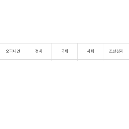
오피니언
정치
국제
사회
조선경제
문화·
조선
스포츠
건강
조선몰
연예
리더스
조선일보 공식 SNS
개인정보처리방침
사이트맵
Copyright 조선일보 All rights reserved. 무단 전재 및 재배포 금지.