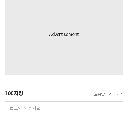
100자평
도움말
삭제기준