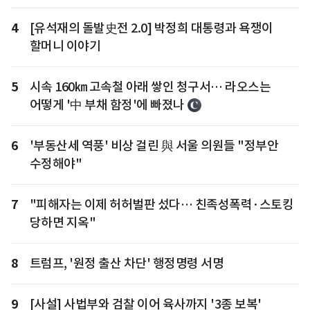
4
[유석재의 돌발史전 2.0] 박정희 대통령과 욕쟁이
할머니 이야기
5
시속 160㎞ 고속철 아래 쌓인 청구서… 라오스는
어떻게 '中 부채 함정'에 빠졌나
6
'부동산세 역풍' 비상 걸린 與 서울 의원들 "정부안
수정해야"
7
"피해자는 이제 허허벌판 섰다… 친족성폭력·스토킹
당하면 지옥"
8
트럼프, '원정 출산 차단' 행정명령 서명
9
[사설] 사법부와 검찰 이어 육사까지 '3종 보복'