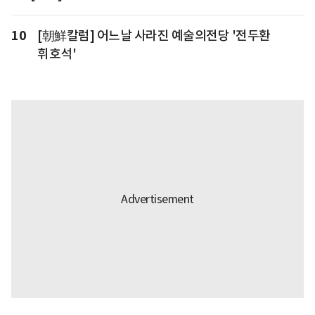
10
[朝鮮칼럼] 어느날 사라진 예술의전당 '전두환
휘호석'