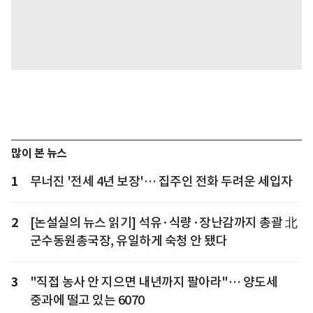
많이 본 뉴스
1
무너진 '전세 4년 보장'… 집주인 전화 두려운 세입자
2
[논설실의 뉴스 읽기] 석유·식량·장난감까지 총괄 北
군수동원총국장, 유일하게 숙청 안 됐다
3
"직접 농사 안 지으면 내년까지 팔아라"… 양도세
중과에 떨고 있는 6070