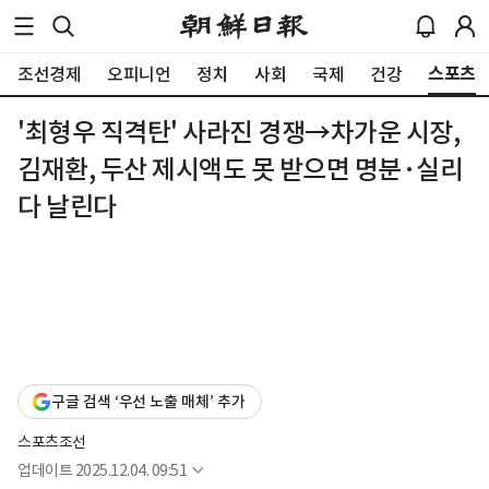
스포츠
조선경제
오피니언
정치
사회
국제
건강
'최형우 직격탄' 사라진 경쟁→차가운 시장,
김재환, 두산 제시액도 못 받으면 명분·실리
다 날린다
구글 검색 ‘우선 노출 매체’ 추가
스포츠조선
업데이트
2025.12.04. 09:51