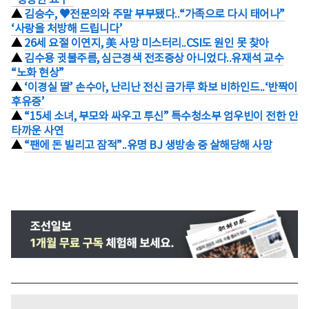
▲
김승수, ♥전문의와 주말 부부됐다..“가족으로 다시 태어나”
‘사랑을 처방해 드립니다’
▲
26세 요절 이연지, 美 사망 미스터리..CSI도 원인 못 찾아
▲
김수용 귓불주름, 심근경색 전조증상 아니었다..유재석 교수
“노화 현상”
▲
‘이경실 딸’ 손수아, 난리난 전신 금가루 화보 비하인드..‘반짝이
후유증’
▲
“15세 소녀, 부모와 싸우고 투신” 특수청소부 엄우빈이 전한 안
타까운 사연
▲
“팬에 돈 빌리고 잠적”..유명 BJ 생방송 중 살해당해 사망