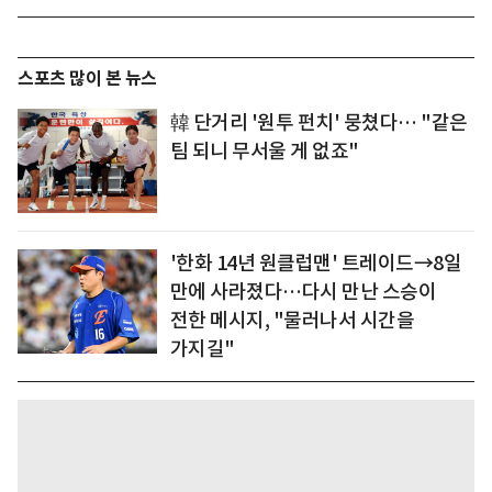
스포츠 많이 본 뉴스
韓 단거리 '원투 펀치' 뭉쳤다… "같은
팀 되니 무서울 게 없죠"
'한화 14년 원클럽맨' 트레이드→8일
만에 사라졌다…다시 만난 스승이
전한 메시지, "물러나서 시간을
가지길"