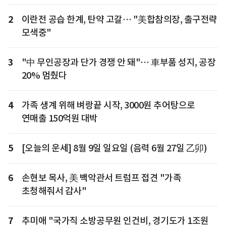
2
이란전 공습 한계, 탄약 고갈… "美합참의장, 출구전략
모색중"
3
"中 무인공장과 단가 경쟁 안 돼"… 車부품 성지, 공장
20% 멈췄다
4
가족 생계 위해 벼랑끝 시작, 3000원 추어탕으로
연매출 150억원 대박
5
[오늘의 운세] 8월 9일 일요일 (음력 6월 27일 乙卯)
6
손현보 목사, 美 백악관서 트럼프 접견 "가족
초청해줘서 감사"
7
추미애 "국가직 소방공무원 인건비, 경기도가 1조원