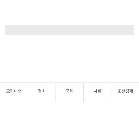
오피니언
정치
국제
사회
조선경제
문화·
조선
스포츠
건강
조선몰
연예
리더스
조선일보 공식 SNS