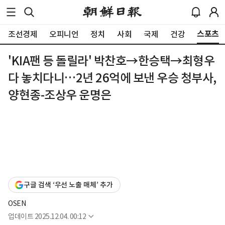
스포츠
조선경제
오피니언
정치
사회
국제
건강
'KIA팬 등 돌릴라' 박찬호→한승택→최형우
다 놓치다니…2년 26억에 보낸 우승 청부사,
양현종-조상우 운명은
구글 검색 ‘우선 노출 매체’ 추가
OSEN
업데이트
2025.12.04. 00:12