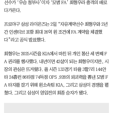
선수가 ‘우승 청부사’이자 ‘모범 FA’ 최형우라 충격의 배로
다가온다.
프로야구 삼성 라이온즈는 2일 “자유계약선수 최형우와 2년
간 인센티브 포함 최대 26억 원 조건에 FA 계약을 체결했
다”라고 공식 발표했다.
최형우는 2025시즌을 KIA에서 마친 뒤 개인 통산 세 번째 F
A 권리를 행사했다. 내년이면 42살이 되는 최형우이지만, 시
장의 관심은 뜨거웠다. 올 시즌 133경기 타율 3할7리 144안
타 24홈런 86타점 74득점 OPS .928의 파괴력을 뽐낸 모범 F
A 타자를 잡기 위해 원소속팀 KIA, 그리고 삼성이 경쟁을 펼
쳤다. 그리고 삼성이 영입전의 최종 승자가 됐다.