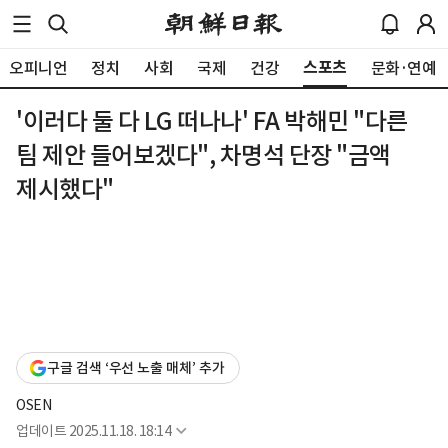
스포츠
오피니언
정치
사회
국제
건강
문화·연예
'이러다 둘 다 LG 떠나나' FA 박해민 "다른
팀 제안 들어보겠다", 차명석 단장 "금액
제시했다"
구글 검색 ‘우선 노출 매체’ 추가
OSEN
업데이트
2025.11.18. 18:14