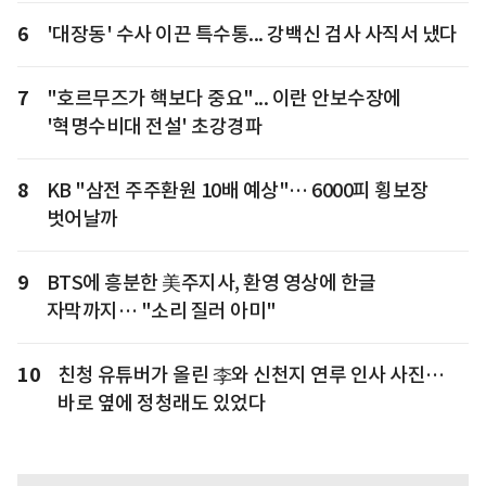
6
'대장동' 수사 이끈 특수통... 강백신 검사 사직서 냈다
7
"호르무즈가 핵보다 중요"... 이란 안보수장에
'혁명수비대 전설' 초강경파
8
KB "삼전 주주환원 10배 예상"… 6000피 횡보장
벗어날까
9
BTS에 흥분한 美주지사, 환영 영상에 한글
자막까지… "소리 질러 아미"
10
친청 유튜버가 올린 李와 신천지 연루 인사 사진…
바로 옆에 정청래도 있었다