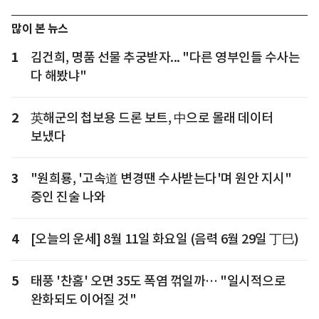
많이 본 뉴스
1
김건희, 명품 선물 추궁받자... "다른 영부인들 수사는
다 해봤냐"
2
英해군의 첩보용 드론 보트, 中으로 몰래 데이터
보냈다
3
"원희룡, '고속道 변경땐 수사받는다'며 원안 지시"
증인 진술 나와
4
[오늘의 운세] 8월 11일 화요일 (음력 6월 29일 丁巳)
5
태풍 '찬홈' 오면 35도 폭염 꺾일까… "일시적으로
완화되도 이어질 것"