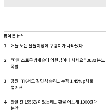
많이 본 뉴스
1
애들 노는 물놀이장에 구렁이가 나타났다
2
"더퍼스트무빙캐슬에 의원님이나 사세요" 2030 분노
폭발
3
강원·TK서도 김민석 승리... 누적 1.45%p차로
벌어져
4
한달 전 1556원이었는데... 환율 어느새 1300원대
눈앞