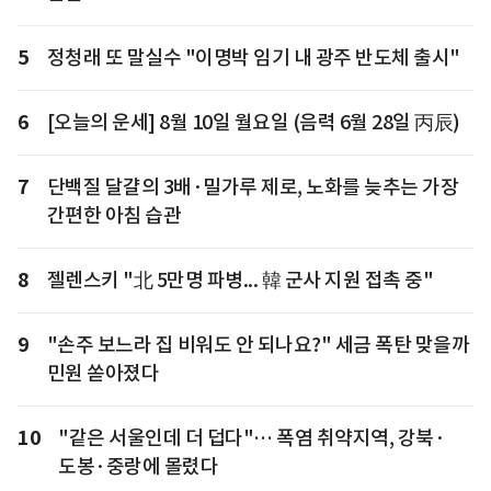
5
정청래 또 말실수 "이명박 임기 내 광주 반도체 출시"
6
[오늘의 운세] 8월 10일 월요일 (음력 6월 28일 丙辰)
7
단백질 달걀의 3배·밀가루 제로, 노화를 늦추는 가장
간편한 아침 습관
8
젤렌스키 "北 5만명 파병... 韓 군사 지원 접촉 중"
9
"손주 보느라 집 비워도 안 되나요?" 세금 폭탄 맞을까
민원 쏟아졌다
10
"같은 서울인데 더 덥다"… 폭염 취약지역, 강북·
도봉·중랑에 몰렸다