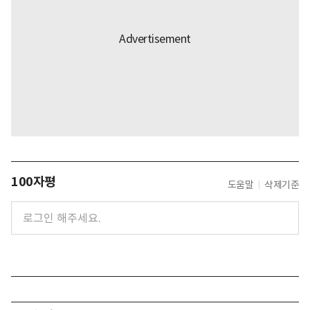
100자평
도움말
삭제기준