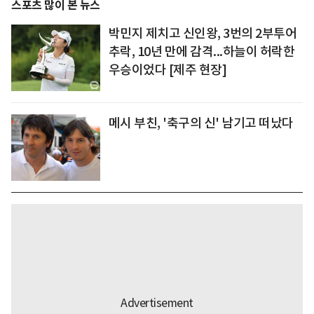
스포츠 많이 본 뉴스
박민지 제치고 신인왕, 3번의 2부투어
추락, 10년 만에 감격...하늘이 허락한
우승이었다 [제주 현장]
메시 부친, '축구의 신' 남기고 떠났다