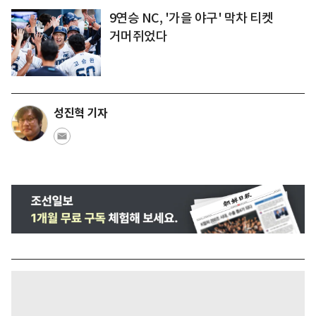
9연승 NC, '가을 야구' 막차 티켓
거머쥐었다
성진혁 기자