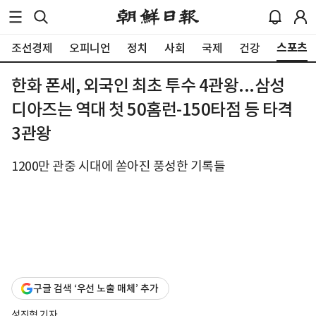
스포츠
조선경제
오피니언
정치
사회
국제
건강
한화 폰세, 외국인 최초 투수 4관왕...삼성
디아즈는 역대 첫 50홈런-150타점 등 타격
3관왕
1200만 관중 시대에 쏟아진 풍성한 기록들
구글 검색 ‘우선 노출 매체’ 추가
성진혁 기자