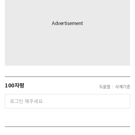
100자평
도움말
삭제기준