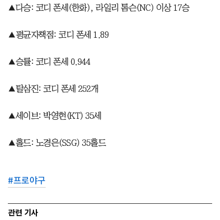
▲다승: 코디 폰세(한화), 라일리 톰슨(NC) 이상 17승
▲평균자책점: 코디 폰세 1.89
▲승률: 코디 폰세 0.944
▲탈삼진: 코디 폰세 252개
▲세이브: 박영현(KT) 35세
▲홀드: 노경은(SSG) 35홀드
#
프로야구
관련 기사