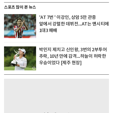
스포츠 많이 본 뉴스
'AT 7번 ' 이강인, 상암 5만 관중
앞에서 강렬한 데뷔전...AT는 맨시티에
1대3 패배
박민지 제치고 신인왕, 3번의 2부투어
추락, 10년 만에 감격...하늘이 허락한
우승이었다 [제주 현장]