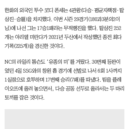
한화의 외국인 투수 코디 폰세는 4관왕(다승·평균자책점·탈
삼진·승률)을 차지했다. 이번 시즌 29경기(180과3분의2이
닝)에 나선 그는 17승1패라는 무적행진을 했다. 탈삼진 252
개는 아리엘 미란다가 2021년 두산에서 작성했던 종전 최다
기록(225개)을 경신한 것이다.
NC의 라일리 톰슨도 ‘유종의 미’를 거뒀다. 30번째 등판이
었던 4일 SSG와의 창원 홈 경기에 선발로 나서 6회 1사까지
1실점으로 호투하며 17번째 승리(7패)를 따냈다. 팀을 플레
이오프에 올려 놓으면서, 다승 공동 선두로 올라서는 두 마리
토끼를 잡은 것이다.