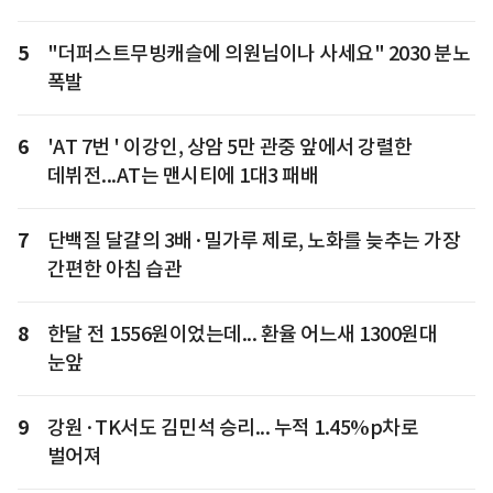
5
"더퍼스트무빙캐슬에 의원님이나 사세요" 2030 분노
폭발
6
'AT 7번 ' 이강인, 상암 5만 관중 앞에서 강렬한
데뷔전...AT는 맨시티에 1대3 패배
7
단백질 달걀의 3배·밀가루 제로, 노화를 늦추는 가장
간편한 아침 습관
8
한달 전 1556원이었는데... 환율 어느새 1300원대
눈앞
9
강원·TK서도 김민석 승리... 누적 1.45%p차로
벌어져