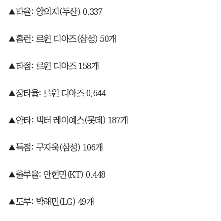
▲타율: 양의지(두산) 0.337
▲홈런: 르윈 디아즈(삼성) 50개
▲타점: 르윈 디아즈 158개
▲장타율: 르윈 디아즈 0.644
▲안타: 빅터 레이예스(롯데) 187개
▲득점: 구자욱(삼성) 106개
▲출루율: 안현민(KT) 0.448
▲도루: 박해민(LG) 49개