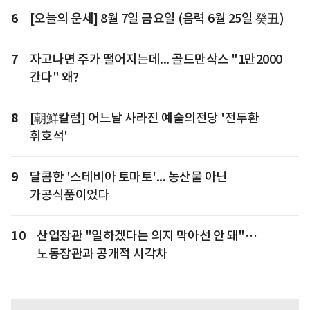
6
[오늘의 운세] 8월 7일 금요일 (음력 6월 25일 癸丑)
7
자고나면 주가 떨어지는데... 골드만삭스 "1만2000
간다" 왜?
8
[朝鮮칼럼] 어느날 사라진 예술의전당 '전두환
휘호석'
9
달콤한 '스테비아 토마토'... 농산물 아닌
가공식품이었다
10
산업장관 "일하겠다는 의지 막아선 안 돼"…
노동장관과 공개적 시각차