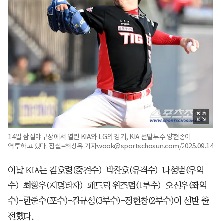
14일 잠실야구장에서 열린 KIA와 LG의 경기, KIA 선발투수 양현종이
역투하고 있다. 잠실=허상욱 기자wook@sportschosun.com/2025.09.14
이날 KIA는 김호령(중견수)-박찬호(유격수)-나성범(우익
수)-최형우(지명타자)-패트릭 위즈덤(1루수)-오선우(좌익
수)-한준수(포수)-김규성(3루수)-정현창(2루수)이 선발 출
전했다.