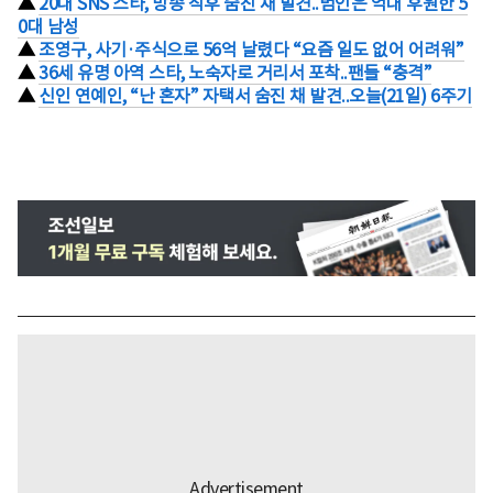
▲
20대 SNS 스타, 방송 직후 숨진 채 발견..범인은 억대 후원한 5
0대 남성
▲
조영구, 사기·주식으로 56억 날렸다 “요즘 일도 없어 어려워”
▲
36세 유명 아역 스타, 노숙자로 거리서 포착..팬들 “충격”
▲
신인 연예인, “난 혼자” 자택서 숨진 채 발견..오늘(21일) 6주기