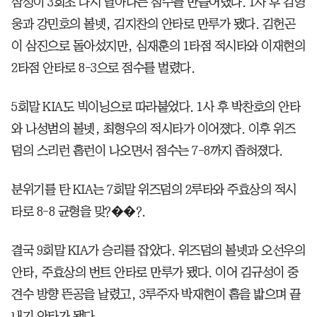
삼성이 3회초 다시 달아나는 점수를 만들어냈다. 1사 후 김영
웅과 강민호의 볼넷, 김지찬의 안타로 만루가 됐다. 김헌곤
이 삼진으로 돌아섰지만, 심재훈의 1타점 적시타와 이재현의
2타점 안타로 8-3으로 점수를 벌렸다.
5회말 KIA도 빅이닝으로 따라붙었다. 1사 후 박찬호의 안타
와 나성범의 볼넷, 최형우의 적시타가 이어졌다. 이후 위즈
덤의 스리런 홈런이 나오면서 점수는 7-8까지 좁혀졌다.
분위기를 탄 KIA는 7회말 위즈덤의 2루타와 주효상의 적시
타로 8-8 균형을 맞?��?.
결국 9회말 KIA가 승리를 잡았다. 위즈덤의 볼넷과 오선우의
안타, 주효상의 번트 안타로 만루가 됐다. 이어 김규성이 중
견수 방향 뜬공을 날렸고, 3루주자 박재현이 홈을 밟으며 끝
내기 안타가 됐다.