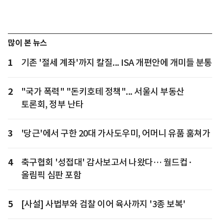
많이 본 뉴스
1
기존 '절세 계좌'까지 칼질... ISA 개편안에 개미들 분통
2
"국가 폭력" "돈키호테 정책"... 서울시 부동산
토론회, 정부 난타
3
'당근'에서 구한 20대 가사도우미, 어머니 유품 훔쳐가
4
축구협회 '성접대' 감사보고서 나왔다… 월드컵·
올림픽 심판 포함
5
[사설] 사법부와 검찰 이어 육사까지 '3종 보복'