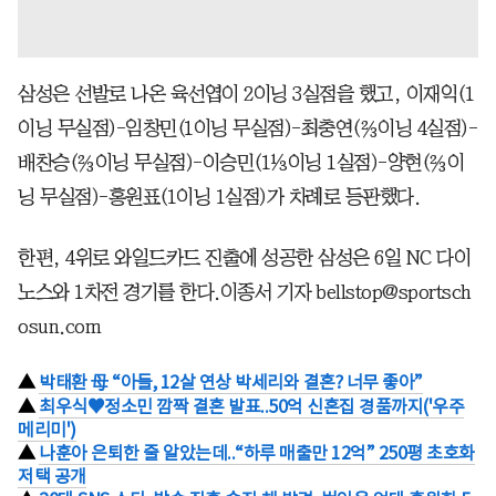
삼성은 선발로 나온 육선엽이 2이닝 3실점을 했고, 이재익(1
이닝 무실점)-임창민(1이닝 무실점)-최충연(⅔이닝 4실점)-
배찬승(⅔이닝 무실점)-이승민(1⅓이닝 1실점)-양현(⅔이
닝 무실점)-홍원표(1이닝 1실점)가 차례로 등판했다.
한편, 4위로 와일드카드 진출에 성공한 삼성은 6일 NC 다이
노스와 1차전 경기를 한다.이종서 기자 bellstop@sportsch
osun.com
▲
박태환 母 “아들, 12살 연상 박세리와 결혼? 너무 좋아”
▲
최우식♥정소민 깜짝 결혼 발표..50억 신혼집 경품까지('우주
메리미')
▲
나훈아 은퇴한 줄 알았는데..“하루 매출만 12억” 250평 초호화
저택 공개