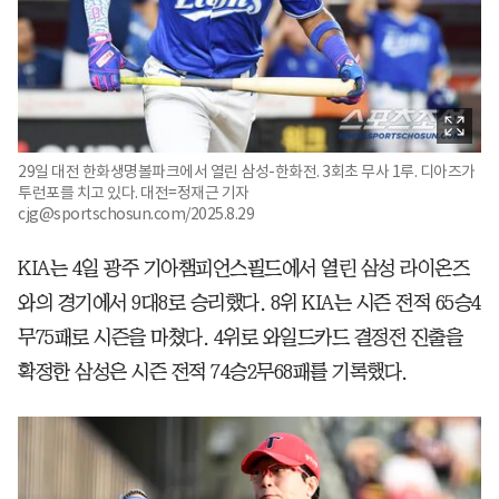
29일 대전 한화생명볼파크에서 열린 삼성-한화전. 3회초 무사 1루. 디아즈가
투런포를 치고 있다. 대전=정재근 기자
cjg@sportschosun.com/2025.8.29
KIA는 4일 광주 기아챔피언스필드에서 열린 삼성 라이온즈
와의 경기에서 9대8로 승리했다. 8위 KIA는 시즌 전적 65승4
무75패로 시즌을 마쳤다. 4위로 와일드카드 결정전 진출을
확정한 삼성은 시즌 전적 74승2무68패를 기록했다.