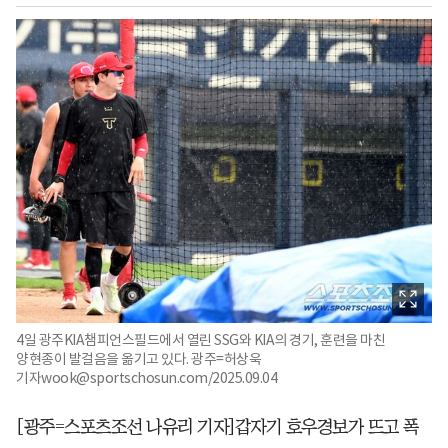
4일 광주KIA챔피언스필드에서 열린 SSG와 KIA의 경기, 훈련을 마친
양현종이 발걸음을 옮기고 있다. 광주=허상욱
기자wook@sportschosun.com/2025.09.04
[광주=스포츠조선 나유리 기자]갑자기 호우경보가 뜨고 폭