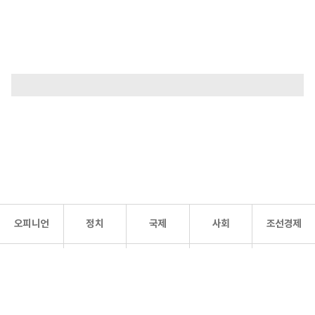
오피니언
정치
국제
사회
조선경제
문화·
조선
스포츠
건강
조선몰
연예
리더스
조선일보 공식 SNS