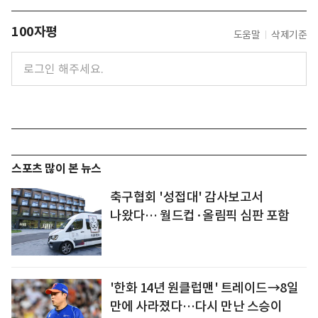
100자평
도움말
삭제기준
스포츠 많이 본 뉴스
축구협회 '성접대' 감사보고서
나왔다… 월드컵·올림픽 심판 포함
'한화 14년 원클럽맨' 트레이드→8일
만에 사라졌다…다시 만난 스승이