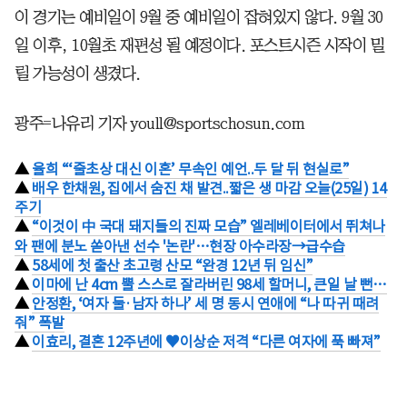
이 경기는 예비일이 9월 중 예비일이 잡혀있지 않다. 9월 30
일 이후, 10월초 재편성 될 예정이다. 포스트시즌 시작이 밀
릴 가능성이 생겼다.
광주=나유리 기자 youll@sportschosun.com
▲
율희 “‘줄초상 대신 이혼’ 무속인 예언..두 달 뒤 현실로”
▲
배우 한채원, 집에서 숨진 채 발견..짧은 생 마감 오늘(25일) 14
주기
▲
“이것이 中 국대 돼지들의 진짜 모습” 엘레베이터에서 뛰쳐나
와 팬에 분노 쏟아낸 선수 '논란'…현장 아수라장→급수습
▲
58세에 첫 출산 초고령 산모 “완경 12년 뒤 임신”
▲
이마에 난 4cm 뿔 스스로 잘라버린 98세 할머니, 큰일 날 뻔…
▲
안정환, ‘여자 둘·남자 하나’ 세 명 동시 연애에 “나 따귀 때려
줘” 폭발
▲
이효리, 결혼 12주년에 ♥이상순 저격 “다른 여자에 푹 빠져”