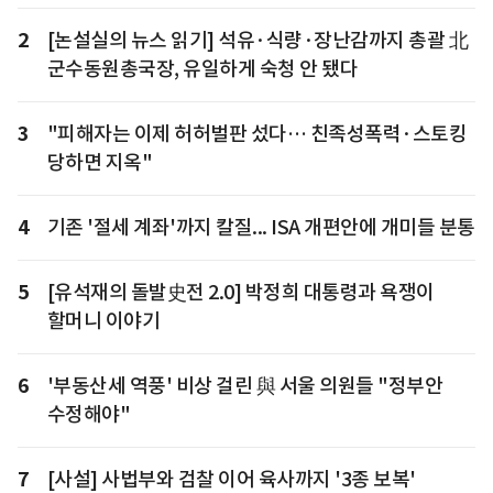
2
[논설실의 뉴스 읽기] 석유·식량·장난감까지 총괄 北
군수동원총국장, 유일하게 숙청 안 됐다
3
"피해자는 이제 허허벌판 섰다… 친족성폭력·스토킹
당하면 지옥"
4
기존 '절세 계좌'까지 칼질... ISA 개편안에 개미들 분통
5
[유석재의 돌발史전 2.0] 박정희 대통령과 욕쟁이
할머니 이야기
6
'부동산세 역풍' 비상 걸린 與 서울 의원들 "정부안
수정해야"
7
[사설] 사법부와 검찰 이어 육사까지 '3종 보복'