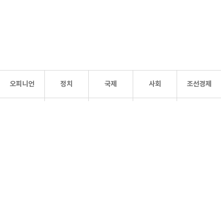
오피니언
정치
국제
사회
조선경제
문화·
조선
스포츠
건강
조선몰
연예
리더스
조선일보 공식 SNS
개인정보처리방침
사이트맵
Copyright 조선일보 All rights reserved. 무단 전재 및 재배포 금지.