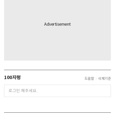
100자평
도움말
삭제기준