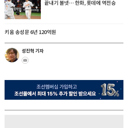
끝내기 볼넷… 한화, 롯데에 역전승
키움 송성문 6년 120억원
성진혁 기자