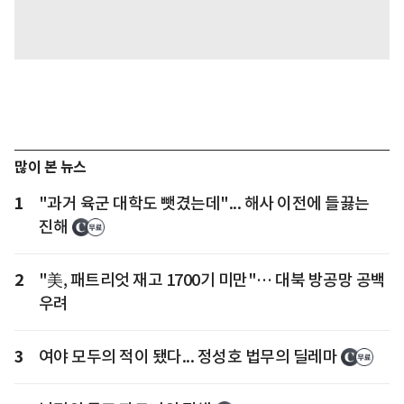
많이 본 뉴스
1
"과거 육군 대학도 뺏겼는데"... 해사 이전에 들끓는
진해
2
"美, 패트리엇 재고 1700기 미만"… 대북 방공망 공백
우려
3
여야 모두의 적이 됐다... 정성호 법무의 딜레마