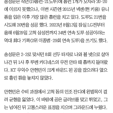
송성문은 작년(19홈런-21도루)에 홈런 1개가 모자라 20-20
에 이르지 못했으나, 이번 시즌엔 2015년 넥센(현 키움) 유니
폼을 입은 이후 가장 많은 홈런을 치고 있다. 도루도 21번을
시도해 20번을 성공 했다. 2023년 8월13일 잠실 LG전부터
올해 6월29일 고척 삼성전까지 34번 연속 도루 성공이라는
역대 최다 기록(2위 이종범·29회 연속 도루)을 쓰기도 했다.
송성문은 2-2로 맞서던 8회 선두 타자로 나와 볼 넷으로 살아
나간 뒤 1사 후 루벤 카디네스의 우전 안타 때 홈까지 들어왔
다. KT 우익수 안현민이 크게 바운드 된 공을 잡으려다 옆으
로 흘린 틈을 놓치지 않았다.
안현민은 수비 과정에서 고척 돔의 인조 잔디에 왼발목이 걸
려 균형을 잃었다. 이 바람에 공은 글러브를 맞고 튀었고, 그
는 넘어진 뒤 고통스러운 표정을 지으며 그라운드에 누웠다.