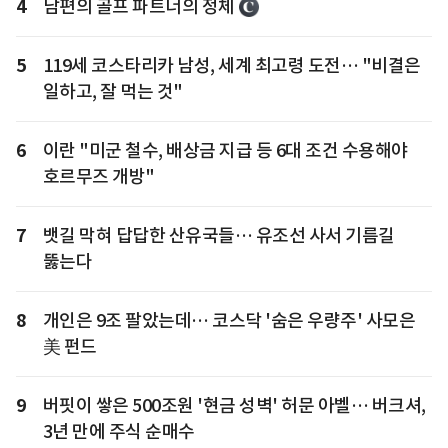
4
남편의 골프 파트너의 정체
5
119세 코스타리카 남성, 세계 최고령 도전… "비결은
일하고, 잘 먹는 것"
6
이란 "미군 철수, 배상금 지급 등 6대 조건 수용해야
호르무즈 개방"
7
뱃길 막혀 답답한 산유국들… 유조선 사서 기름길
뚫는다
8
개인은 9조 팔았는데… 코스닥 '숨은 우량주' 사모은
美 펀드
9
버핏이 쌓은 500조원 '현금 성벽' 허문 아벨… 버크셔,
3년 만에 주식 순매수