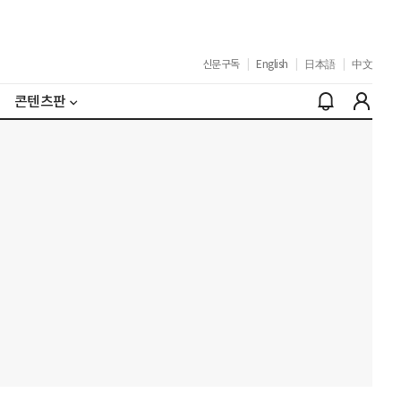
신문구독
|
English
|
日本語
|
中文
콘텐츠판