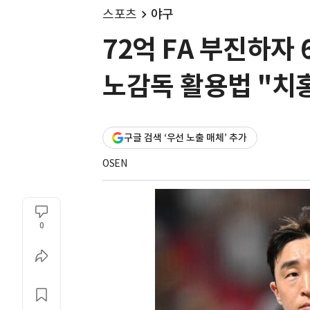
스포츠
야구
72억 FA 부진하자
노감독 활용법 "치
구글 검색 ‘우선 노출 매체’ 추가
OSEN
0