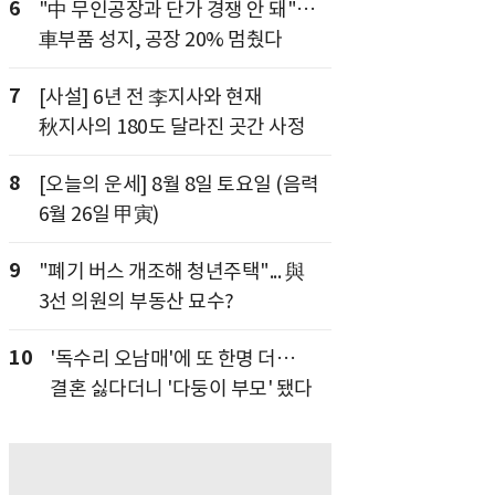
6
"中 무인공장과 단가 경쟁 안 돼"…
車부품 성지, 공장 20% 멈췄다
7
[사설] 6년 전 李지사와 현재
秋지사의 180도 달라진 곳간 사정
8
[오늘의 운세] 8월 8일 토요일 (음력
6월 26일 甲寅)
9
"폐기 버스 개조해 청년주택"... 與
3선 의원의 부동산 묘수?
10
'독수리 오남매'에 또 한명 더…
결혼 싫다더니 '다둥이 부모' 됐다