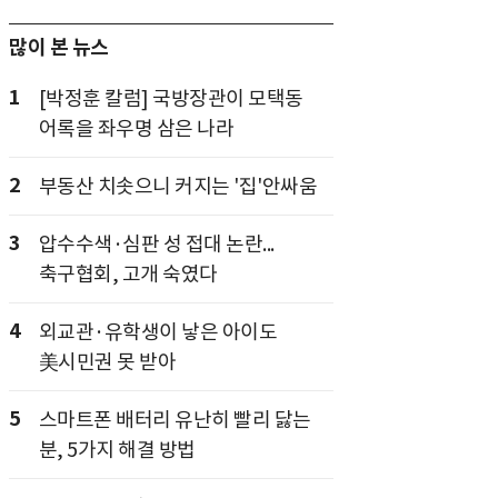
많이 본 뉴스
1
[박정훈 칼럼] 국방장관이 모택동
어록을 좌우명 삼은 나라
2
부동산 치솟으니 커지는 '집'안싸움
3
압수수색·심판 성 접대 논란...
축구협회, 고개 숙였다
4
외교관·유학생이 낳은 아이도
美시민권 못 받아
5
스마트폰 배터리 유난히 빨리 닳는
분, 5가지 해결 방법