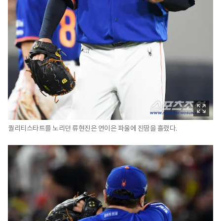
퀄리티스타트를 노리던 류현진은 연이은 파울에 진땀을 흘렸다.