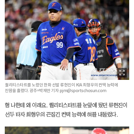
퀄리티스타트를 노렸던 한화 선발 류현진이 KIA 최형우의 컨택 능력에
진땀을 흘렸다. 광주=박재만 기자 pjm@sportschosun.com
형 나한테 왜 이래요. 퀄리티스타트를 눈앞에 뒀던 류현진이
선두 타자 최형우의 끈질긴 컨택 능력에 혀를 내둘렀다.