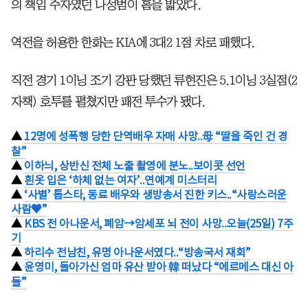
의 책임 주자였던 나성범이 홈을 밟았다.
역전을 허용한 한화는 KIA에 3대2 1점 차로 패했다.
직전 경기 1이닝 조기 강판 당했던 류현진은 5.1이닝 3실점(2
자책) 호투를 펼쳤지만 패전 투수가 됐다.
▲
12명에 성폭행 당한 단역배우 자매 사망..母 “딸을 죽인 건 경
찰”
▲
이하늬, 상반신 전체 노출 촬영에 분노..보이콧 선언
▲
흰옷 입은 ‘하체 없는 여자’..연예계 미스터리
▲
‘사별’ 톱스타, 동료 배우와 생방송서 진한 키스..“사랑스러운
사람♥”
▲
KBS 전 아나운서, 폐암→암세포 뇌 전이 사망..오늘(25일) 7주
기
▲
하리수 전남친, 유명 아나운서였다..“방송국서 재회”
▲
윤영미, 돌아가신 엄마 유산 받아 韓 떠났다 “에르메스 대신 아
들”