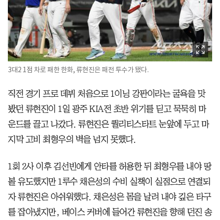
3대2 1점 차로 패한 한화, 류현진은 패전 투수가 됐다.
직전 경기 프로 데뷔 처음으로 1이닝 강판이라는 굴욕을 맛
봤던 류현진이 1일 광주 KIA전 초반 위기를 딛고 묵묵히 마
운드를 끌고 나갔다. 류현진은 퀄리티스타트 눈앞에 두고 마
지막 고비 최형우의 벽을 넘지 못했다.
1회 2사 이후 김선빈에게 안타를 허용한 뒤 최형우를 내야 땅
볼 유도했지만 1루수 채은성의 수비 실책이 실점으로 연결되
자 류현진은 아쉬워했다. 채은성은 몸을 날려 내야 깊은 타구
를 잡아냈지만, 베이스 커버에 들어간 류현진을 향해 던진 송