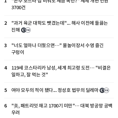
1
"손주 보느라 집 비워도 세금 폭탄?" 세제 개편 민원
3700건
2
"과거 육군 대학도 뺏겼는데"... 해사 이전에 들끓는
진해
3
"너도 얼마나 더웠으면…" 물놀이장서 수영 즐긴
구렁이
4
119세 코스타리카 남성, 세계 최고령 도전… "비결은
일하고, 잘 먹는 것"
5
여야 모두의 적이 됐다... 정성호 법무의 딜레마
6
"美, 패트리엇 재고 1700기 미만"… 대북 방공망 공백
우려