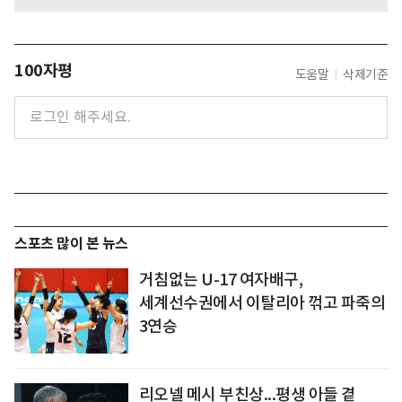
100자평
도움말
삭제기준
스포츠 많이 본 뉴스
거침없는 U-17 여자배구,
세계선수권에서 이탈리아 꺾고 파죽의
3연승
리오넬 메시 부친상...평생 아들 곁