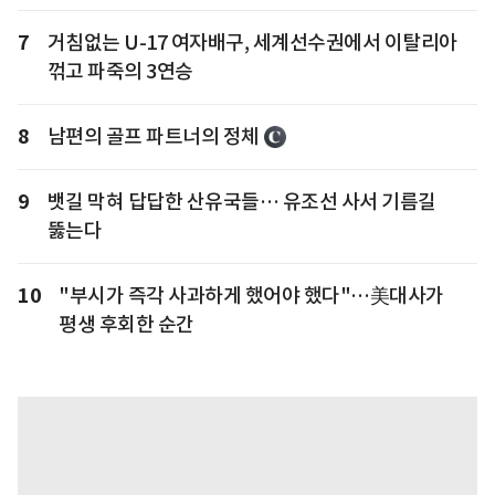
7
거침없는 U-17 여자배구, 세계선수권에서 이탈리아
꺾고 파죽의 3연승
8
남편의 골프 파트너의 정체
9
뱃길 막혀 답답한 산유국들… 유조선 사서 기름길
뚫는다
10
"부시가 즉각 사과하게 했어야 했다"…美대사가
평생 후회한 순간