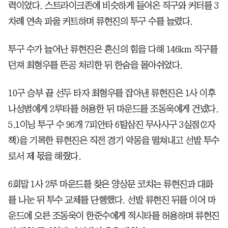
력이었다. 스트라이크존에 비슷하게 들어온 직구와 커터를 3
차례 연속 파울 커트하며 류현진의 투구 수를 늘렸다.
투구 수가 늘어난 류현진은 혼신의 힘을 다해 146km 직구를
던져 최형우를 뜬공 처리한 뒤 한숨을 몰아쉬었다.
10구 승부 끝 선두 타자 최형우를 잡아낸 류현진은 1사 이후
나성범에게 2루타를 허용한 뒤 마운드를 조동욱에게 건넸다.
5.1이닝 투구 수 96개 7피안타 6탈삼진 무사사구 3실점(2자
책)을 기록한 류현진은 직전 경기 악몽을 떨쳐내고 선발 투수
로서 제 몫을 해줬다.
6회말 1사 2루 마운드를 찾은 양상문 코치는 류현진과 대화
를 나눈 뒤 투수 교체를 단행했다. 선발 류현진 뒤를 이어 마
운드에 오른 조동욱이 한준수에게 적시타를 허용하며 류현진