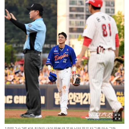
1회말 2사 2루 KIA 최형우 내야 땅볼 때 몸을 날려 잡은 타구를 악송구한