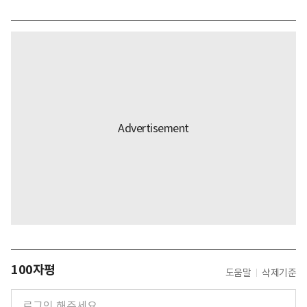
100자평
도움말
삭제기준