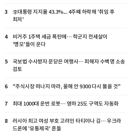
3
李대통령 지지율 43.3%... 4주째 하락해 '취임 후
최저'
4
비거주 1주택 세금 폭탄에… 학군지 전세살이
'맹모'들이 운다
5
국보법 수사받자 문닫은 여행사… 피해자 수백명 소송
검토
6
"주식시장 떠나지 마라, 올해 안 9300 다시 뚫을 것"
7
최대 1000대 운반 로봇… 영하 25도 구역도 자동화
8
러시아 최고 여성 부호 고려인 타티야나 김… 우크라
드론에 '유통제국' 흔들