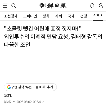
스포츠
조선경제
오피니언
정치
사회
국제
건강
"초콜릿 뺏긴 어린애 표정 짓지마!"
외인투수의 이례적 면담 요청, 김태형 감독의
따끔한 조언
구글 검색 ‘우선 노출 매체’ 추가
OSEN
업데이트
2025.08.02. 09:54