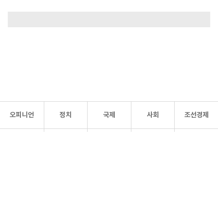
오피니언
정치
국제
사회
조선경제
문화·
조선
스포츠
건강
조선몰
연예
리더스
조선일보 공식 SNS