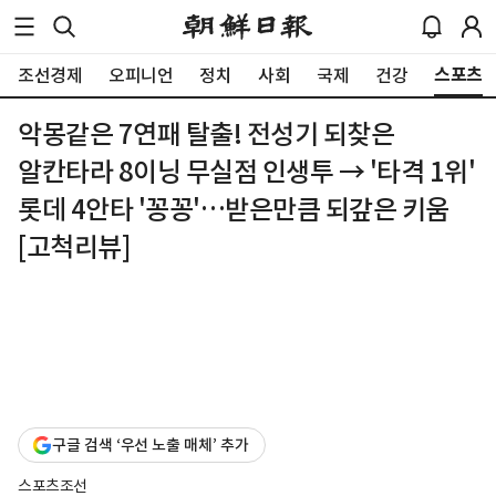
스포츠
조선경제
오피니언
정치
사회
국제
건강
악몽같은 7연패 탈출! 전성기 되찾은
알칸타라 8이닝 무실점 인생투 → '타격 1위'
롯데 4안타 '꽁꽁'…받은만큼 되갚은 키움
[고척리뷰]
구글 검색 ‘우선 노출 매체’ 추가
스포츠조선