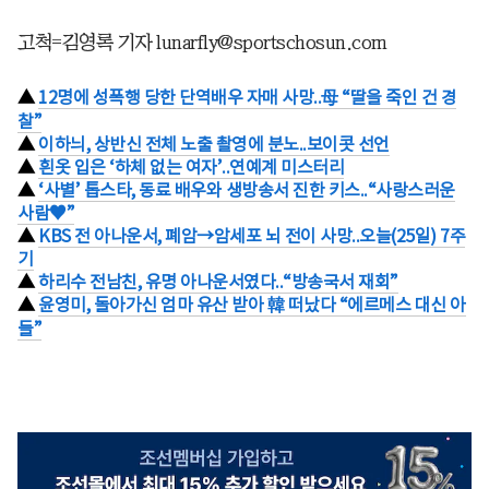
고척=김영록 기자 lunarfly@sportschosun.com
▲
12명에 성폭행 당한 단역배우 자매 사망..母 “딸을 죽인 건 경
찰”
▲
이하늬, 상반신 전체 노출 촬영에 분노..보이콧 선언
▲
흰옷 입은 ‘하체 없는 여자’..연예계 미스터리
▲
‘사별’ 톱스타, 동료 배우와 생방송서 진한 키스..“사랑스러운
사람♥”
▲
KBS 전 아나운서, 폐암→암세포 뇌 전이 사망..오늘(25일) 7주
기
▲
하리수 전남친, 유명 아나운서였다..“방송국서 재회”
▲
윤영미, 돌아가신 엄마 유산 받아 韓 떠났다 “에르메스 대신 아
들”