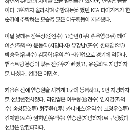
하면서 4위와의 차이를 조금 벌려놓긴 했지만, 안심은 금물
이다. 3위까지 올라서며 순항하는듯 했던 KIA 타이거즈가 한
순간에 추락하는 모습을 모든 야구팬들이 지켜봤다.
이날 롯데는 장두성(중견수) 고승민(1루) 손호영(3루) 레이
예스(좌익수) 윤동희(지명타자) 유강남(포수) 한태양(2루)
박승욱(유격수) 김동혁(우익수) 라인업으로 경기에 임한다.
햄스트링 통증이 있는 전준우가 빠졌고, 윤동희도 지명타자
로 나섰다. 선발은 이민석.
키움은 신예 염승원을 새롭게 1군에 등록하고, 9번 지명타자
로 선발출전시켰다. 라인업은 이주형(중견수) 임지열(좌익
수) 송성문(3루) 최주환(1루) 카디네스(우익수) 고영우(2루)
김재현(포수) 권혁빈(유격수) 염승원(지명타자)로 구성됐다.
선발은 알칸타라다.