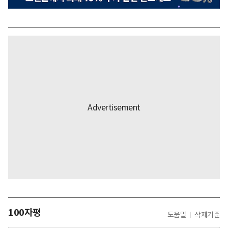
100자평
도움말
삭제기준