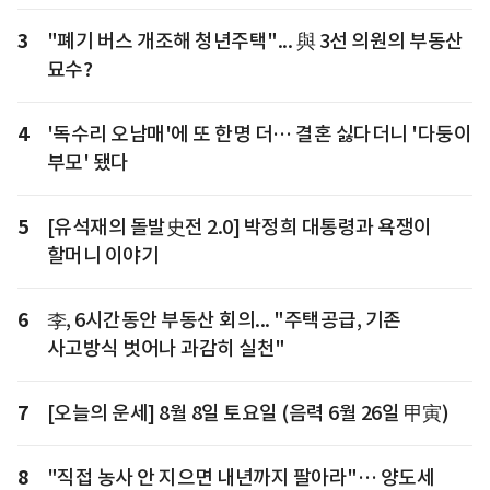
3
"폐기 버스 개조해 청년주택"... 與 3선 의원의 부동산
묘수?
4
'독수리 오남매'에 또 한명 더… 결혼 싫다더니 '다둥이
부모' 됐다
5
[유석재의 돌발史전 2.0] 박정희 대통령과 욕쟁이
할머니 이야기
6
李, 6시간동안 부동산 회의... "주택공급, 기존
사고방식 벗어나 과감히 실천"
7
[오늘의 운세] 8월 8일 토요일 (음력 6월 26일 甲寅)
8
"직접 농사 안 지으면 내년까지 팔아라"… 양도세