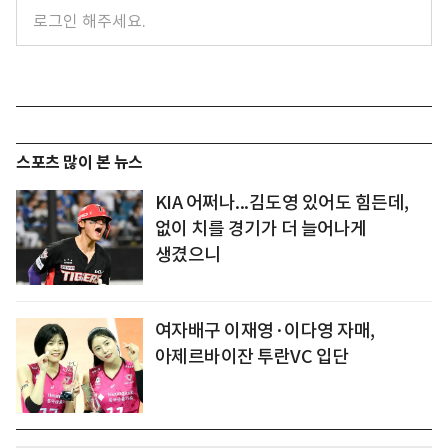
스포츠 많이 본 뉴스
KIA 어쩌나...김도영 있어도 힘든데,
없이 치를 경기가 더 늘어나게
생겼으니
여자배구 이재영·이다영 자매,
아제르바이잔 투란VC 입단