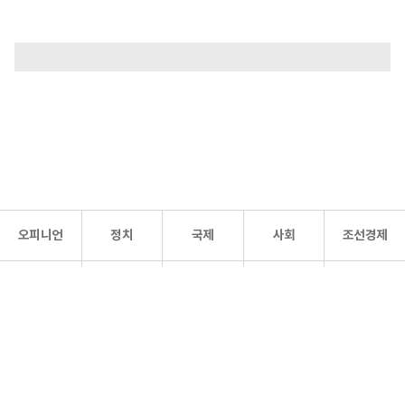
오피니언
정치
국제
사회
조선경제
문화·
조선
스포츠
건강
조선몰
연예
리더스
조선일보 공식 SNS