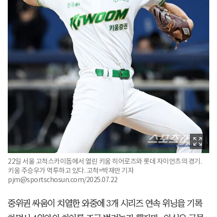
22일 서울 고척스카이돔에서 열린 키움 히어로즈와 롯데 자이언츠의 경기.
키움 주승우가 역투하고 있다. 고척=박재만 기자
pjm@sportschosun.com/2025.07.22
중위권 싸움이 치열한 와중에 3개 시리즈 연속 위닝을 기록