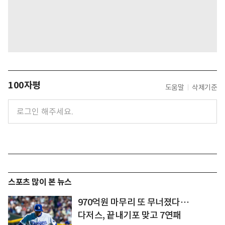
100자평
도움말
삭제기준
스포츠 많이 본 뉴스
970억원 마무리 또 무너졌다…
다저스, 끝내기포 맞고 7연패