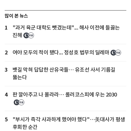
많이 본 뉴스
1
"과거 육군 대학도 뺏겼는데"... 해사 이전에 들끓는
진해
2
여야 모두의 적이 됐다... 정성호 법무의 딜레마
3
뱃길 막혀 답답한 산유국들… 유조선 사서 기름길
뚫는다
4
판 깔아주고 나 몰라라… 롤러코스피에 우는 2030
5
"부시가 즉각 사과하게 했어야 했다"…美대사가 평생
후회한 순간