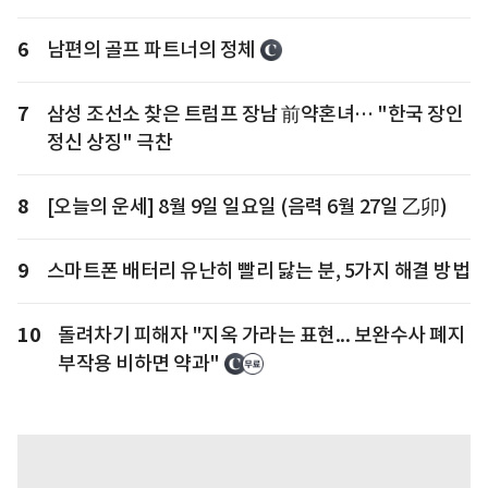
6
남편의 골프 파트너의 정체
7
삼성 조선소 찾은 트럼프 장남 前약혼녀… "한국 장인
정신 상징" 극찬
8
[오늘의 운세] 8월 9일 일요일 (음력 6월 27일 乙卯)
9
스마트폰 배터리 유난히 빨리 닳는 분, 5가지 해결 방법
10
돌려차기 피해자 "지옥 가라는 표현... 보완수사 폐지
부작용 비하면 약과"