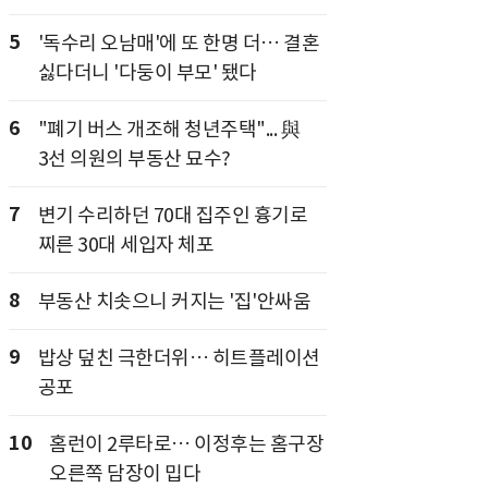
5
'독수리 오남매'에 또 한명 더… 결혼
싫다더니 '다둥이 부모' 됐다
6
"폐기 버스 개조해 청년주택"... 與
3선 의원의 부동산 묘수?
7
변기 수리하던 70대 집주인 흉기로
찌른 30대 세입자 체포
8
부동산 치솟으니 커지는 '집'안싸움
9
밥상 덮친 극한더위… 히트플레이션
공포
10
홈런이 2루타로… 이정후는 홈구장
오른쪽 담장이 밉다