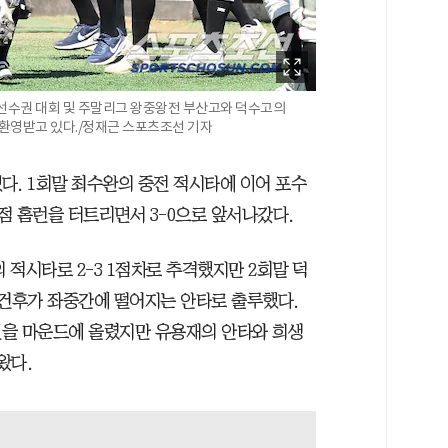
구선수권 대회 및 주말리그 왕중왕전 부산고와 덕수고의
후 환영받고 있다./정재근 스포츠조선 기자
다. 1회말 최수완의 중전 적시타에 이어 포수
2점 홈런을 터트리면서 3-0으로 앞서나갔다.
적시타로 2-3 1점차로 추격했지만 2회말 덕
이건후가 좌중간에 떨어지는 안타로 출루했다.
민을 마운드에 올렸지만 유용재의 안타와 희생
왔다.