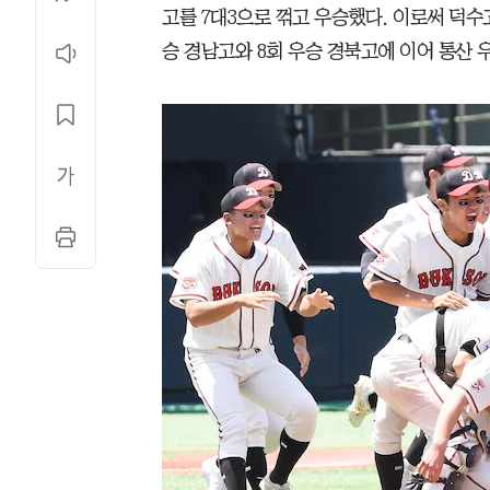
고를 7대3으로 꺾고 우승했다. 이로써 덕수
승 경남고와 8회 우승 경북고에 이어 통산 