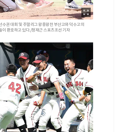
구선수권 대회 및 주말리그 왕중왕전 부산고와 덕수고의
들이 환호하고 있다./정재근 스포츠조선 기자