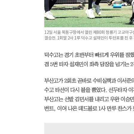
12일 서울 목동구장에서 열린 제80회 청룡기 고교야
결승전. 1회말 2사 1루 덕수고 설재민이 투런포를 친 
덕수고는 경기 초반부터 빠르게 우위를 점했
겸 5번 타자 설재민이 좌측 담장을 넘기는 
부산고가 2회초 곧바로 수비실책과 이서준의 
수고 타선이 다시 불을 뿜었다. 선두타자 
부산고는 선발 김민서를 내리고 우완 이승
번트, 이어 나온 데드볼로 1사 만루 찬스가 