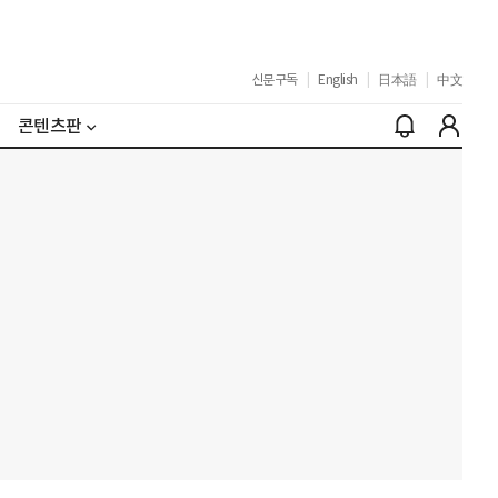
신문구독
|
English
|
日本語
|
中文
콘텐츠판