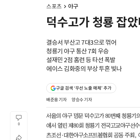
스포츠
야구
덕수고가 청룡 잡았다
결승서 부산고 7대3으로 꺾어
청룡기 야구 통산 7회 우승
설재민 2점 홈런 등 타선 폭발
에이스 김화중의 부상 투혼 빛나
구글 검색 ‘우선 노출 매체’ 추가
배준용 기자
양승수 기자
서울의 야구 명문 덕수고가 80번째 청룡기의
0
에서 열린 제80회 청룡기 전국고교야구선
츠조선·대한야구소프트볼협회 공동 주최, 이