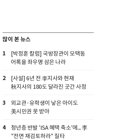
많이 본 뉴스
1
[박정훈 칼럼] 국방장관이 모택동
어록을 좌우명 삼은 나라
2
[사설] 6년 전 李지사와 현재
秋지사의 180도 달라진 곳간 사정
3
외교관·유학생이 낳은 아이도
美시민권 못 받아
4
청년층 반발 'ISA 혜택 축소'에... 李
"전면 재검토하라" 질타