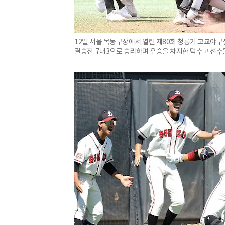
12일 서울 목동구장에서 열린 제80회 청룡기 고교야
결승전. 7대3으로 승리하며 우승을 차지한 덕수고 선수