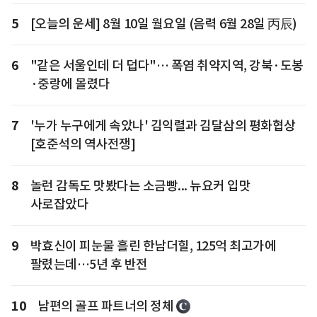
5
[오늘의 운세] 8월 10일 월요일 (음력 6월 28일 丙辰)
6
"같은 서울인데 더 덥다"… 폭염 취약지역, 강북·도봉
·중랑에 몰렸다
7
'누가 누구에게 속았나' 김익렬과 김달삼의 평화협상
[호준석의 역사전쟁]
8
놀런 감독도 맛봤다는 소금빵... 뉴요커 입맛
사로잡았다
9
박효신이 피눈물 흘린 한남더힐, 125억 최고가에
팔렸는데…5년 후 반전
10
남편의 골프 파트너의 정체