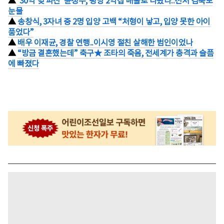
▲
'30억 빚 파산' 윤정수, 평당 2억집 매물로 나왔다..전처 김숙도
눈물
▲
송창식, 3자녀 중 2명 입양 고백 “처형이 낳고, 입양 못한 아이
품었다”
▲
배우 이재균, 경찰 연행..이시영 절친 살해한 범인이었나
▲
“방금 결혼했는데” 축구★ 조타의 죽음, 전세계가 충격과 슬픔
에 빠졌다