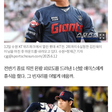
12일 수원 KT위즈파크에서 열린 롯데-KT전. 2회까지 6실점한 김진욱이
이닝을 마친 후 마운드를 내려오고 있다. 수원=정재근 기자
cjg@sportschosun.com/2025.6.12
전반기 종료 직전 왼팔 피로도를 드러낸 1선발 에이스에게
휴식을 줬다. 그 빈자리를 어떻게 메울까.