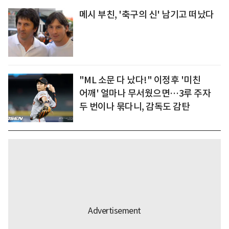
메시 부친, '축구의 신' 남기고 떠났다
"ML 소문 다 났다!" 이정후 '미친
어깨' 얼마나 무서웠으면…3루 주자
두 번이나 묶다니, 감독도 감탄