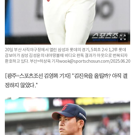
20일 부산 사직야구장에서 열린 삼성과 롯데의 경기, 5회초 2사 1,2루 롯데
감보아가 삼성 김성윤의 내야땅볼때 비디오 판독 결과가 아웃으로 번복되자
환호하고 있다. 부산=허상욱 기자wook@sportschosun.com/2025.06.20
[광주=스포츠조선 김영록 기자] "김진욱을 올릴까? 아직 결
정하지 않았다."