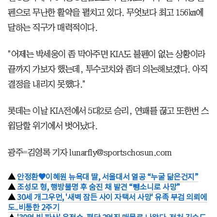
펜으로 무난한 활약을 펼치고 있다. 무엇보다 최고 156㎞에
달하는 직구가 매력적이다.
"어제는 박세웅이 좀 막아주면 KIA도 불펜이 없는 상황이라
끝까지 가보자 했는데, 투수코치와 좀더 의논해보겠다. 아직
결정을 내리지 못했다."
롯데는 이날 KIA전에서 5대2로 승리, 연패를 끊고 또한번 스
윕당할 위기에서 벗어났다.
광주=김영록 기자 lunarfly@sportschosun.com
▲
안정환♥이혜원 뉴욕대 딸, 서울대서 열공 “누굴 닮은건지”
▲
조성모 형, 행방불명 후 숨진 채 발견 “뺑소니로 사망”
▲
30세 개그우먼, '새벽 잠든 사이 자택서 사망' 유족 부검 의뢰에
도..비통한 2주기