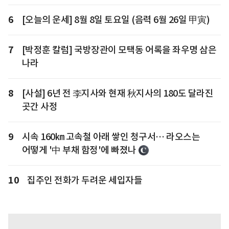
6
[오늘의 운세] 8월 8일 토요일 (음력 6월 26일 甲寅)
7
[박정훈 칼럼] 국방장관이 모택동 어록을 좌우명 삼은
나라
8
[사설] 6년 전 李지사와 현재 秋지사의 180도 달라진
곳간 사정
9
시속 160㎞ 고속철 아래 쌓인 청구서… 라오스는
어떻게 '中 부채 함정'에 빠졌나
10
집주인 전화가 두려운 세입자들