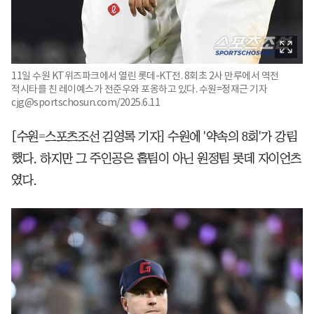
11일 수원 KT위즈파크에서 열린 롯데-KT전. 8회초 2사 만루에서 역전
적시타를 친 레이예스가 전준우와 포옹하고 있다. 수원=정재근 기자
cjg@sportschosun.com/2025.6.11
[수원=스포츠조선 김영록 기자] 수원에 '약속의 8회'가 강림
했다. 하지만 그 주인공은 홈팀이 아닌 원정팀 롯데 자이언츠
였다.