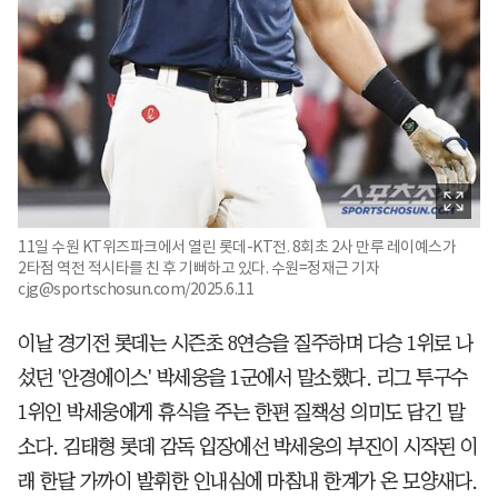
11일 수원 KT위즈파크에서 열린 롯데-KT전. 8회초 2사 만루 레이예스가
2타점 역전 적시타를 친 후 기뻐하고 있다. 수원=정재근 기자
cjg@sportschosun.com/2025.6.11
이날 경기전 롯데는 시즌초 8연승을 질주하며 다승 1위로 나
섰던 '안경에이스' 박세웅을 1군에서 말소했다. 리그 투구수
1위인 박세웅에게 휴식을 주는 한편 질책성 의미도 담긴 말
소다. 김태형 롯데 감독 입장에선 박세웅의 부진이 시작된 이
래 한달 가까이 발휘한 인내심에 마침내 한계가 온 모양새다.