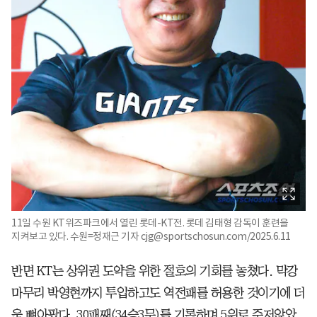
11일 수원 KT위즈파크에서 열린 롯데-KT전. 롯데 김태형 감독이 훈련을
지켜보고 있다. 수원=정재근 기자 cjg@sportschosun.com/2025.6.11
반면 KT는 상위권 도약을 위한 절호의 기회를 놓쳤다. 막강
마무리 박영현까지 투입하고도 역전패를 허용한 것이기에 더
욱 뼈아팠다. 30패째(34승3무)를 기록하며 5위로 주저앉았