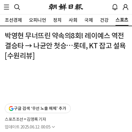
스포츠
조선경제
오피니언
정치
사회
국제
건강
박영현 무너뜨린 약속의8회! 레이예스 역전
결승타 → 나균안 첫승…롯데, KT 잡고 설욕
[수원리뷰]
구글 검색 ‘우선 노출 매체’ 추가
스포츠조선 = 김영록 기자
업데이트
2025.06.12. 00:05