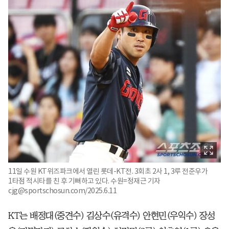
11일 수원 KT위즈파크에서 열린 롯데-KT전. 3회초 2사 1, 3루 전준우가
1타점 적시타를 친 후 기뻐하고 있다. 수원=정재근 기자
cjg@sportschosun.com/2025.6.11
KT는 배정대(중견수) 김상수(유격수) 안현민(우익수) 장성