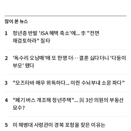
많이 본 뉴스
1
청년층 반발 'ISA 혜택 축소'에... 李 "전면
재검토하라" 질타
2
'독수리 오남매'에 또 한명 더… 결혼 싫다더니 '다둥이
부모' 됐다
3
"모즈타바 매우 위독하다... 이란 수뇌부내 소문 파다"
4
"폐기 버스 개조해 청년주택"... 與 3선 의원의 부동산
묘수?
5
미 해병대 사령관이 경북 포항을 찾은 이유는