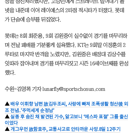
성을 삼진처리했지만, 고승민에게 스트레이트 밀어내기 볼
넷을 내준데 이어 레이예스의 2타점 적시타가 터졌다. 롯데
가 단숨에 승부를 뒤집었다.
롯데는 8회 최준용, 9회 김원중이 실수없이 경기를 마무리하
며 전날 패배를 기분좋게 설욕했다. KT는 9회말 이정훈의 2
루타로 마지막 반격을 노렸지만, 김원중은 배정대 김상수를
잇따라 잡아내며 경기를 마무리짓고 시즌 16세이브째를 완성
했다.
수원=김영록 기자 lunarfly@sportschosun.com
▲
배우 이휘향 남편 故김두조씨, 사랑에 빠져 조폭생활 청산後 외
조 전념..'주먹세계 순정남'
▲
실종 후 숨진 채 발견된 가수, 알고보니 ‘에스파 표절’ 그룹 출신
이었다
▲
개그우먼 故함효주, 교통사고로 안타까운 사망.8일 12주기