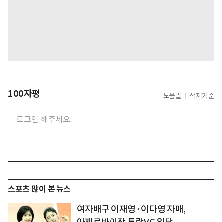
100자평
도움말
삭제기준
스포츠 많이 본 뉴스
여자배구 이재영·이다영 자매,
아제르바이잔 투란VC 입단