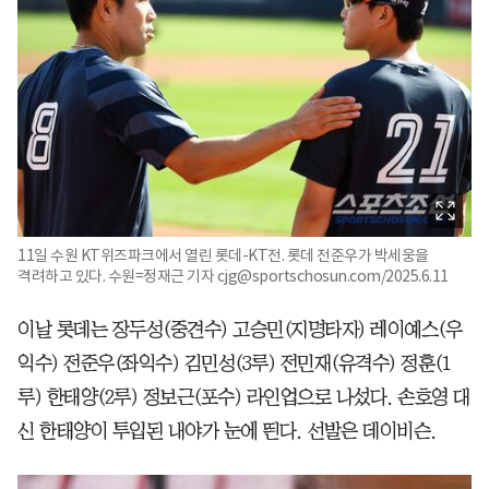
11일 수원 KT위즈파크에서 열린 롯데-KT전. 롯데 전준우가 박세웅을
격려하고 있다. 수원=정재근 기자 cjg@sportschosun.com/2025.6.11
이날 롯데는 장두성(중견수) 고승민(지명타자) 레이예스(우
익수) 전준우(좌익수) 김민성(3루) 전민재(유격수) 정훈(1
루) 한태양(2루) 정보근(포수) 라인업으로 나섰다. 손호영 대
신 한태양이 투입된 내야가 눈에 띈다. 선발은 데이비슨.