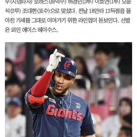
우(지명타자) 로하스(좌익수) 허경민(3루) 이호연(1루) 오윤
석(2루) 조대현(포수)으로 맞섰다. 전날 18안타 12득점을 몰
아친 기세를 그대로 이어가기 위한 라인업이 돋보인다. 선발
은 외인 에이스 헤이수스.