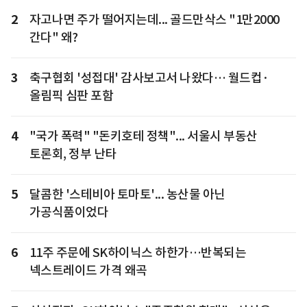
2
자고나면 주가 떨어지는데... 골드만삭스 "1만2000
간다" 왜?
3
축구협회 '성접대' 감사보고서 나왔다… 월드컵·
올림픽 심판 포함
4
"국가 폭력" "돈키호테 정책"... 서울시 부동산
토론회, 정부 난타
5
달콤한 '스테비아 토마토'... 농산물 아닌
가공식품이었다
6
11주 주문에 SK하이닉스 하한가…반복되는
넥스트레이드 가격 왜곡