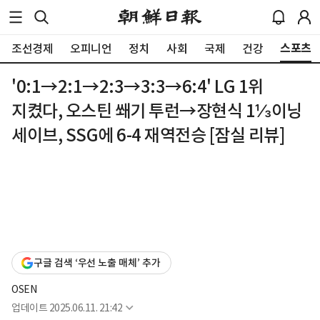
스포츠
조선경제
오피니언
정치
사회
국제
건강
'0:1→2:1→2:3→3:3→6:4' LG 1위
지켰다, 오스틴 쐐기 투런→장현식 1⅓이닝
세이브, SSG에 6-4 재역전승 [잠실 리뷰]
구글 검색 ‘우선 노출 매체’ 추가
OSEN
업데이트
2025.06.11. 21:42