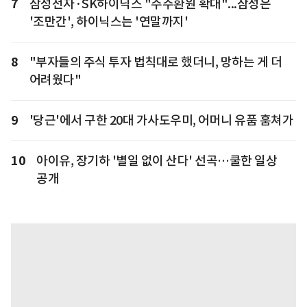
7
삼성전자·SK하이닉스 "주주환원 확대"...삼성은
'조만간', 하이닉스는 '연말까지'
8
"부자들의 주식 투자 법칙대로 했더니, 망하는 게 더
어려웠다"
9
'당근'에서 구한 20대 가사도우미, 어머니 유품 훔쳐가
10
아이유, 장기하 '별일 없이 산다' 선곡…쿨한 일상
공개