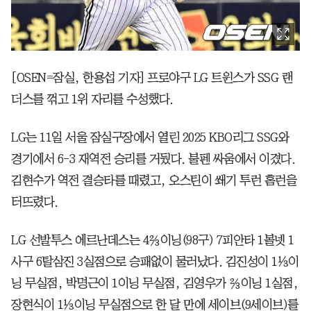
[OSEN=잠실, 한용섭 기자] 프로야구 LG 트윈스가 SSG 랜
더스를 꺾고 1위 자리를 수성했다.
LG는 11일 서울 잠실구장에서 열린 2025 KBO리그 SSG와
경기에서 6-3 재역전 승리를 거뒀다. 불펜 싸움에서 이겼다.
김현수가 역전 결승타를 때렸고, 오스틴이 쐐기 투런 홈런을
터뜨렸다.
LG 선발투스 에르난데스는 4⅔이닝(98구) 7피안타 1볼넷 1
사구 6탈삼진 3실점으로 승패없이 물러났다. 김진성이 1⅓이
닝 무실점, 박명근이 1이닝 무실점, 김영우가 ⅔이닝 1실점,
장현식이 1⅓이닝 무실점으로 한 달 만에 세이브(9세이브)를