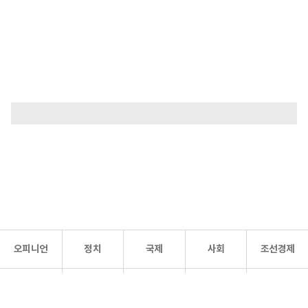
오피니언
정치
국제
사회
조선경제
문화·
조선
스포츠
건강
조선몰
연예
리더스