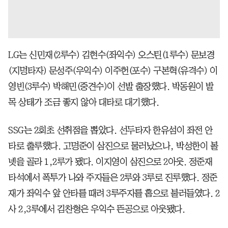
LG는 신민재(2루수) 김현수(좌익수) 오스틴(1루수) 문보경
(지명타자) 문성주(우익수) 이주헌(포수) 구본혁(유격수) 이
영빈(3루수) 박해민(중견수)이 선발 출장했다. 박동원이 발
목 상태가 조금 좋지 않아 대타로 대기했다.
SSG는 2회초 선취점을 뽑았다. 선두타자 한유섬이 좌전 안
타로 출루했다. 고명준이 삼진으로 물러났으나, 박성한이 볼
넷을 골라 1,2루가 됐다. 이지영이 삼진으로 2아웃. 정준재
타석에서 폭투가 나와 주자들은 2루와 3루로 진루했다. 정준
재가 좌익수 앞 안타를 때려 3루주자를 홈으로 불러들였다. 2
사 2,3루에서 김찬형은 우익수 뜬공으로 아웃됐다.