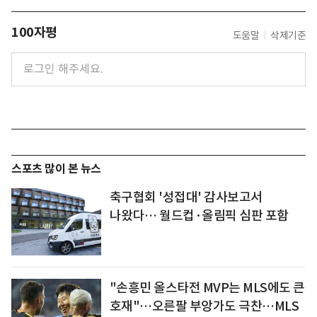
100자평
도움말
삭제기준
스포츠 많이 본 뉴스
축구협회 '성접대' 감사보고서
나왔다… 월드컵·올림픽 심판 포함
"손흥민 올스타전 MVP는 MLS에도 큰
호재"…오른팔 부앙가도 극찬…MLS