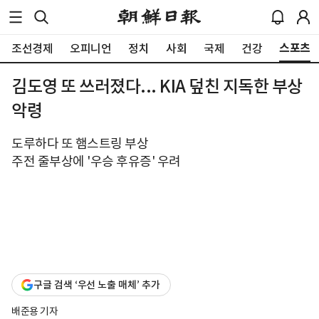
스포츠
조선경제
오피니언
정치
사회
국제
건강
김도영 또 쓰러졌다... KIA 덮친 지독한 부상
악령
도루하다 또 햄스트링 부상
주전 줄부상에 '우승 후유증' 우려
구글 검색 ‘우선 노출 매체’ 추가
배준용 기자