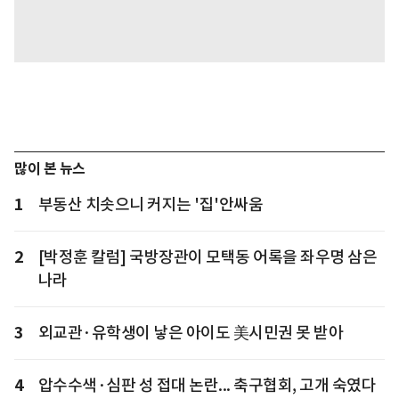
많이 본 뉴스
1
부동산 치솟으니 커지는 '집'안싸움
2
[박정훈 칼럼] 국방장관이 모택동 어록을 좌우명 삼은
나라
3
외교관·유학생이 낳은 아이도 美시민권 못 받아
4
압수수색·심판 성 접대 논란... 축구협회, 고개 숙였다