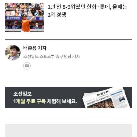
1년 전 8-9위였던 한화·롯데, 올해는
2위 경쟁
배준용 기자
조선일보 스포츠부 축구 담당 기자