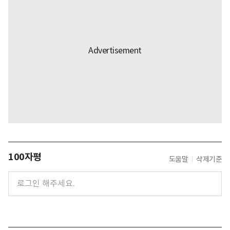
100자평
도움말
삭제기준