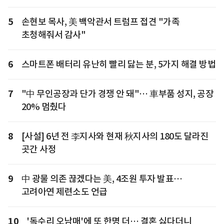
5
손현보 목사, 美 백악관서 트럼프 접견 "가족
초청해줘서 감사"
6
스마트폰 배터리 유난히 빨리 닳는 분, 5가지 해결 방법
7
"中 무인공장과 단가 경쟁 안 돼"… 車부품 성지, 공장
20% 멈췄다
8
[사설] 6년 전 李지사와 현재 秋지사의 180도 달라진
곳간 사정
9
中 광물 의존 끊겠다는 美, 4조원 투자 발표…
고려아연 제련소도 언급
10
'독수리 오남매'에 또 한명 더… 결혼 싫다더니