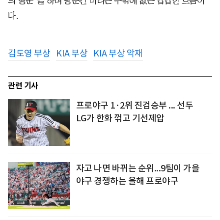
의 행군’을 하며 당분간 버티는 수밖에 없는 답답한 흐름이
다.
김도영 부상
KIA 부상
KIA 부상 악재
관련 기사
프로야구 1·2위 진검승부 ... 선두
LG가 한화 꺾고 기선제압
자고 나면 바뀌는 순위...9팀이 가을
야구 경쟁하는 올해 프로야구