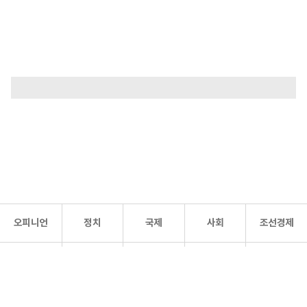
오피니언
정치
국제
사회
조선경제
문화·
조선
스포츠
건강
조선몰
연예
리더스