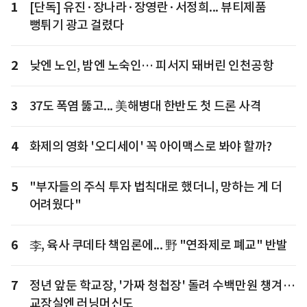
1
[단독] 유진·장나라·장영란·서정희... 뷰티제품
뻥튀기 광고 걸렸다
2
낮엔 노인, 밤엔 노숙인… 피서지 돼버린 인천공항
3
37도 폭염 뚫고... 美해병대 한반도 첫 드론 사격
4
화제의 영화 '오디세이' 꼭 아이맥스로 봐야 할까?
5
"부자들의 주식 투자 법칙대로 했더니, 망하는 게 더
어려웠다"
6
李, 육사 쿠데타 책임론에... 野 "연좌제로 폐교" 반발
7
정년 앞둔 학교장, '가짜 청첩장' 돌려 수백만원 챙겨…
교장실엔 러닝머신도