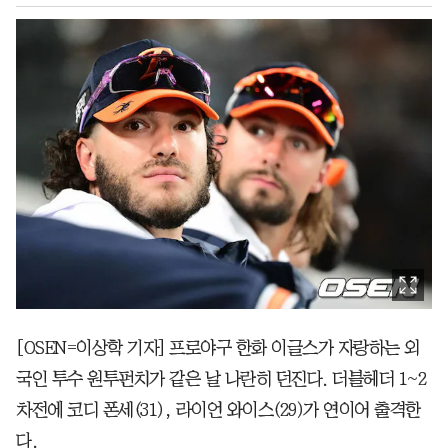
[OSEN=이상학 기자] 프로야구 한화 이글스가 자랑하는 외
국인 투수 원투펀치가 같은 날 나란히 던진다. 더블헤더 1~2
차전에 코디 폰세(31), 라이언 와이스(29)가 연이어 출격한
다.