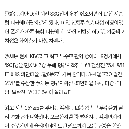
한화는 지난 16일 대전 SSG전이 우천 취소되면서 17일 시즌
첫 더블헤더를 치르게 됐다. 16일 선발투수로 나설 예정이었
던 폰세가 하루 늦춰 더블헤더 1차전 선발로 예고된 가운데 2
차전은 와이스가 나설 차례다.
폰세는 현재 KBO리그 최고 투수로 활약 중이다. 9경기에서
59이닝을 던지며 7승 무패 평균자책점 1.68 탈삼진 75개 WH
IP 0.92 피안타율 1할8푼2리 기록 중이다. 3~4월 KBO 월간
MVP를 수상한 폰세는 평균자책점·피안타율 1위, 다승·이
닝·탈삼진·WHIP 2위에 올라있다.
최고 시속 157km를 뿌리는 폰세는 보통 강속구 투수들과 달
리 변화구가 다양하다. 포크볼처럼 뚝 떨어지는 킥체인지업
이 주무기인데 슬라이더에 느린 커브까지 모든 구종을 원하