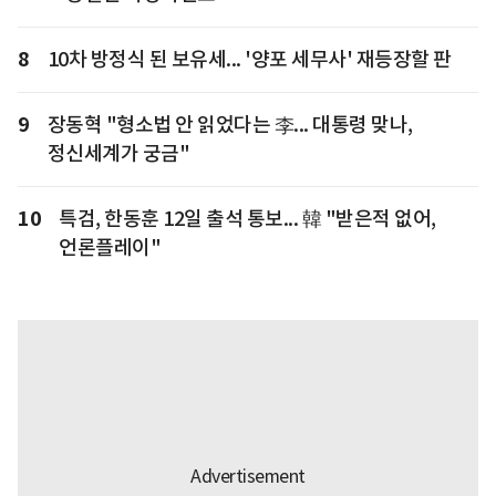
8
10차 방정식 된 보유세... '양포 세무사' 재등장할 판
9
장동혁 "형소법 안 읽었다는 李... 대통령 맞나,
정신세계가 궁금"
10
특검, 한동훈 12일 출석 통보... 韓 "받은적 없어,
언론플레이"