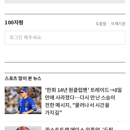
100자평
도움말
삭제기준
스포츠 많이 본 뉴스
'한화 14년 원클럽맨' 트레이드→8일
만에 사라졌다…다시 만난 스승이
전한 메시지, "물러나서 시간을
가지길"
男쇼트트랙 에이스 임종언, '도핑