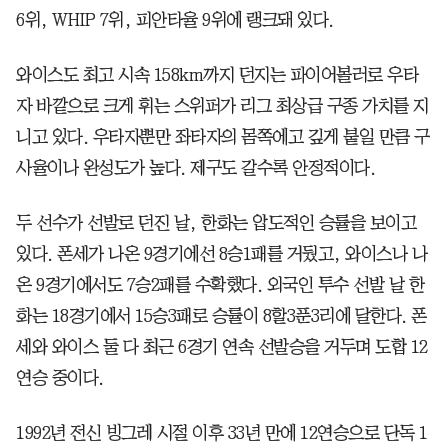
6위, WHIP 7위, 피안타율 9위에 랭크돼 있다.
와이스도 최고 시속 158km까지 던지는 파이어볼러로 우타
자 바깥으로 크게 휘는 스위퍼가 리그 최상급 구종 가치를 지
니고 있다. 우타자뿐만 좌타자의 몸쪽에고 깊게 붙일 만큼 구
사율이나 완성도가 높다. 제구도 갈수록 안정적이다.
두 선수가 선발로 던진 날, 한화는 압도적인 승률을 보이고
있다. 폰세가 나온 9경기에선 8승1패를 거뒀고, 와이스나 나
온 9경기에서도 7승2패를 수확했다. 외국인 투수 선발 날 한
화는 18경기에서 15승3패로 승률이 8할3푼3리에 달한다. 폰
세와 와이스 둘 다 최근 6경기 연속 선발승을 거두며 도합 12
연승 중이다.
1992년 전신 빙그레 시절 이후 33년 만에 12연승으로 단독 1