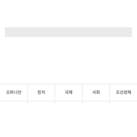
오피니언
정치
국제
사회
조선경제
문화·
조선
스포츠
건강
조선몰
연예
리더스
조선일보 공식 SNS