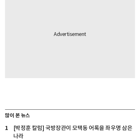
많이 본 뉴스
1
[박정훈 칼럼] 국방장관이 모택동 어록을 좌우명 삼은
나라