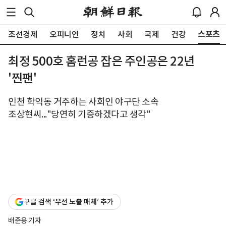
스포츠
조선경제
오피니언
정치
사회
국제
건강
최정 500호 홈런공 잡은 주인공은 22년
'찐팬'
인천 학익동 거주하는 사회인 야구단 소속
조상현씨..."당연히 기증하겠다고 생각"
구글 검색 ‘우선 노출 매체’ 추가
배준용 기자