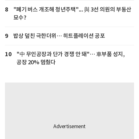
8
"폐기 버스 개조해 청년주택"... 與 3선 의원의 부동산
묘수?
9
밥상 덮친 극한더위… 히트플레이션 공포
10
"中 무인공장과 단가 경쟁 안 돼"… 車부품 성지,
공장 20% 멈췄다