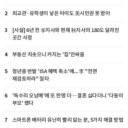
2
외교관·유학생이 낳은 아이도 美시민권 못 받아
3
[사설] 6년 전 李지사와 현재 秋지사의 180도 달라진
곳간 사정
4
부동산 치솟으니 커지는 '집'안싸움
5
청년층 반발 'ISA 혜택 축소'에... 李 "전면
재검토하라" 질타
6
'독수리 오남매'에 또 한명 더… 결혼 싫다더니 '다둥이
부모' 됐다
7
스마트폰 배터리 유난히 빨리 닳는 분, 5가지 해결 방법