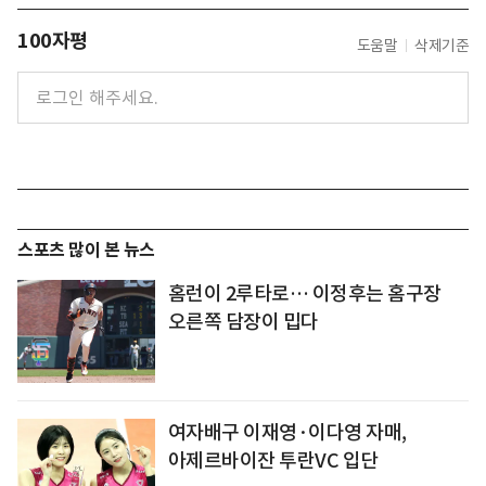
100자평
도움말
삭제기준
스포츠 많이 본 뉴스
홈런이 2루타로… 이정후는 홈구장
오른쪽 담장이 밉다
여자배구 이재영·이다영 자매,
아제르바이잔 투란VC 입단