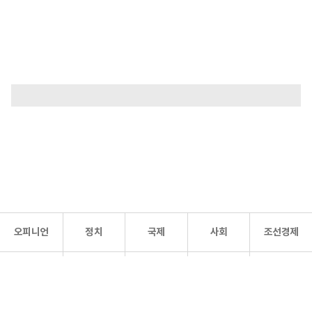
오피니언
정치
국제
사회
조선경제
문화·
조선
스포츠
건강
조선몰
연예
리더스