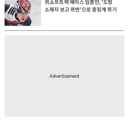
男쇼트트랙 에이스 임종언, '도핑
소재지 보고 위반'으로 중징계 위기