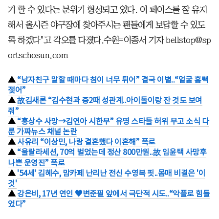
기 할 수 있다는 분위기 형성되고 있다. 이 페이스를 잘 유지
해서 올시즌 야구장에 찾아주시는 팬들에게 보답할 수 있도
록 하겠다"고 각오를 다졌다.수원=이종서 기자 bellstop@sp
ortschosun.com
▲
“남자친구 말할 때마다 침이 너무 튀어” 결국 이별..“얼굴 흠뻑
젖어”
▲
故김새론 “김수현과 중2때 성관계..아이돌이랑 잔 것도 보여
줘”
▲
“홍상수 사망→김연아 시한부” 유명 스타들 허위 부고 소식 다
룬 가짜뉴스 채널 논란
▲
사유리 “이상민, 나랑 결혼했다 이혼해” 폭로
▲
“울랄라세션, 70억 벌었는데 정산 800만원..故 임윤택 사망후
나쁜 운영진” 폭로
▲
'54세' 김혜수, 맘카페 난리난 전신 수영복 핏..몸매 비결은 '이
것'
▲
강은비, 17년 연인 ♥변준필 앞에서 극단적 시도..“악플로 힘들
었다”