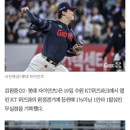
사진제공=롯데 자이언츠
김원중(32·롯데 자이언츠)은 10일 수원 KT위즈파크에서 열
린 KT 위즈와의 원정경기에 등판해 1⅓이닝 1안타 1탈삼진
무실점을 기록했다.