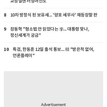
교장실엔 러닝머신도
8
10차 방정식 된 보유세... '양포 세무사' 재등장할 판
9
장동혁 "형소법 안 읽었다는 李... 대통령 맞나,
정신세계가 궁금"
10
특검, 한동훈 12일 출석 통보... 韓 "받은적 없어,
언론플레이"