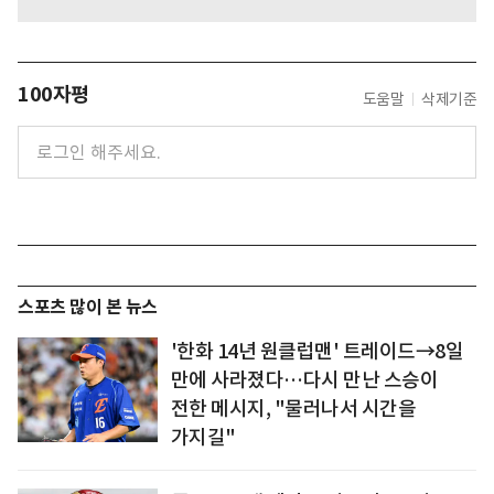
100자평
도움말
삭제기준
스포츠 많이 본 뉴스
'한화 14년 원클럽맨' 트레이드→8일
만에 사라졌다…다시 만난 스승이
전한 메시지, "물러나서 시간을
가지길"