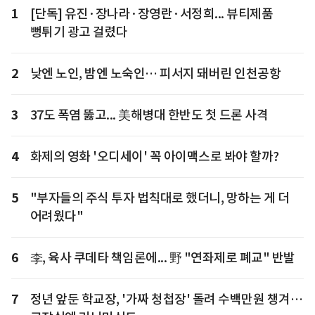
1
[단독] 유진·장나라·장영란·서정희... 뷰티제품
뻥튀기 광고 걸렸다
2
낮엔 노인, 밤엔 노숙인… 피서지 돼버린 인천공항
3
37도 폭염 뚫고... 美해병대 한반도 첫 드론 사격
4
화제의 영화 '오디세이' 꼭 아이맥스로 봐야 할까?
5
"부자들의 주식 투자 법칙대로 했더니, 망하는 게 더
어려웠다"
6
李, 육사 쿠데타 책임론에... 野 "연좌제로 폐교" 반발
7
정년 앞둔 학교장, '가짜 청첩장' 돌려 수백만원 챙겨…