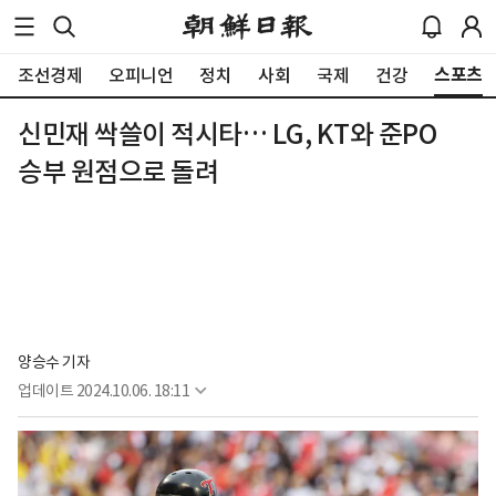
스포츠
조선경제
오피니언
정치
사회
국제
건강
신민재 싹쓸이 적시타… LG, KT와 준PO
승부 원점으로 돌려
양승수 기자
업데이트
2024.10.06. 18:11