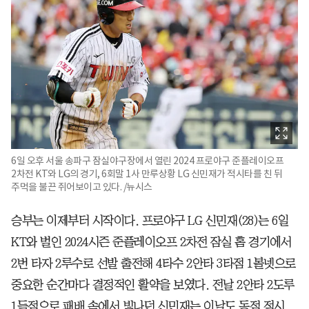
6일 오후 서울 송파구 잠실야구장에서 열린 2024 프로야구 준플레이오프
2차전 KT와 LG의 경기, 6회말 1사 만루상황 LG 신민재가 적시타를 친 뒤
주먹을 불끈 쥐어보이고 있다. /뉴시스
승부는 이제부터 시작이다. 프로야구 LG 신민재(28)는 6일
KT와 벌인 2024시즌 준플레이오프 2차전 잠실 홈 경기에서
2번 타자 2루수로 선발 출전해 4타수 2안타 3타점 1볼넷으로
중요한 순간마다 결정적인 활약을 보였다. 전날 2안타 2도루
1득점으로 패배 속에서 빛나던 신민재는 이날도 동점 적시