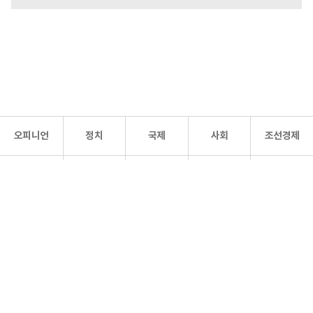
오피니언
정치
국제
사회
조선경제
문화·
조선
스포츠
건강
조선몰
연예
리더스
조선일보 공식 SNS
개인정보처리방침
사이트맵
Copyright 조선일보 All rights reserved. 무단 전재 및 재배포 금지.