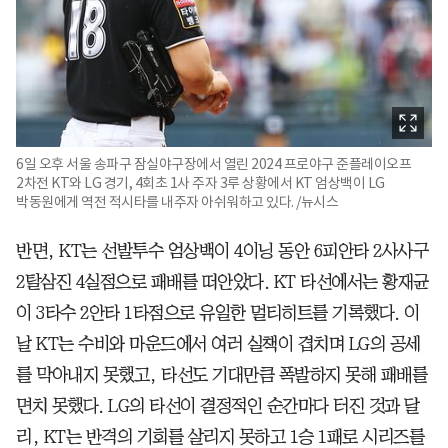
6일 오후 서울 송파구 잠실야구장에서 열린 2024 프로야구 준플레이오프
2차전 KT와 LG 경기, 4회초 1사 주자 3루 상황에서 KT 엄상백이 LG
박동원에게 역전 적시타를 내주자 아쉬워하고 있다. /뉴시스
반면, KT는 선발투수 엄상백이 4이닝 동안 6피안타 2사사구
2탈삼진 4실점으로 패배를 떠안았다. KT 타선에서는 황재균
이 3타수 2안타 1타점으로 유일한 멀티히트를 기록했다. 이
날 KT는 수비와 마운드에서 여러 실책이 겹치며 LG의 공세
를 막아내지 못했고, 타선도 기대만큼 폭발하지 못해 패배를
면치 못했다. LG의 타선이 결정적인 순간마다 터진 것과 달
리, KT는 반격의 기회를 살리지 못하고 1승 1패로 시리즈를