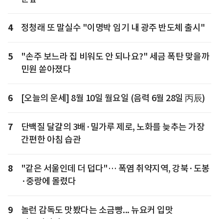
4
정청래 또 말실수 "이명박 임기 내 광주 반도체 출시"
5
"손주 보느라 집 비워도 안 되나요?" 세금 폭탄 맞을까
민원 쏟아졌다
6
[오늘의 운세] 8월 10일 월요일 (음력 6월 28일 丙辰)
7
단백질 달걀의 3배·밀가루 제로, 노화를 늦추는 가장
간편한 아침 습관
8
"같은 서울인데 더 덥다"… 폭염 취약지역, 강북·도봉
·중랑에 몰렸다
9
놀런 감독도 맛봤다는 소금빵... 뉴요커 입맛