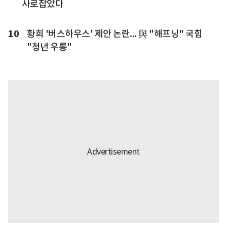
사로잡았다
10
황희 '버스하우스' 제안 논란... 與 "해프닝" 국힘
"청년 우롱"