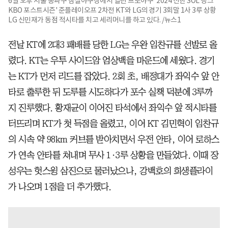
6일 오후 서울 송파구 잠실야구장에서 열린 프로야구 '2024 신한 SOL 뱅크
KBO 포스트시즌' 준플레이오프 2차전 KT와 LG의 경기 3회말 1사 3루 상황
LG 신민재가 동점 적시타를 치고 세리머니를 하고 있다. /뉴스1
전날 KT에 2대3 패배를 당한 LG는 우완 임찬규를 선발로 올
렸다. KT는 우투 사이드암 엄상백을 마운드에 세웠다. 경기
는 KT가 먼저 리드를 잡았다. 2회 초, 배정대가 좌익수 앞 안
타로 출루한 뒤 도루를 시도하다가 포수 실책 덕분에 3루까
지 진루했다. 황재균이 이어진 타석에서 좌익수 앞 적시타를
터뜨리며 KT가 첫 득점을 올렸고, 이어 KT 김민혁이 임찬규
의 시속 약 98km 커브를 받아치면서 우전 안타, 이어 로하스
가 연속 안타를 쳐내며 무사 1·3루 상황을 만들었다. 이때 장
성우는 헛스윙 삼진으로 물러났으나, 강백호의 희생플라이
가 나오며 1점을 더 추가했다.