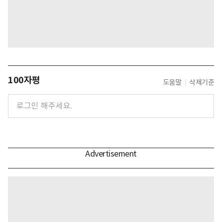
100자평
도움말
삭제기준