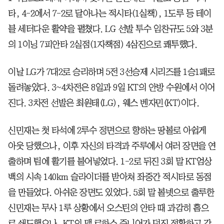
타, 4-2에서 7-2로 달아나는 적시타(1실책), 1도루 등 테이
블 세터다운 활약을 펼쳤다. LG 선발 투수 임찬규도 5와 3분
의 1이닝 7피안타 2실점(1자책점) 4삼진으로 쾌투했다.
이날 LG가 7대2로 승리하며 5전 3선승제 시리즈를 1승1패로
돌려놓았다. 3~4차전은 8일과 9일 KT의 안방 수원에서 이어
진다. 3차전 선발은 최원태(LG), 웨스 벤자민(KT)이다.
신민재는 첫 타석에 2루수 정면으로 향하는 땅볼로 아쉽게
아웃 당했으나, 이후 자신의 타격과 주루에서 여러 장면을 연
출하며 팀에 활기를 불어넣었다. 1-2로 뒤진 3회 말 KT엄상
백의 시속 140km 슬라이더를 받아쳐 좌중간 적시타로 동점
을 만들었다. 아쉬운 장면도 있었다. 5회 말 볼넷으로 출루한
신민재는 무사 1루 상황에서 오스틴의 안타 때 과감히 홈으
로 쇄도했으나, KT의 맬 로하스 주니어가 던진 정확하고 강