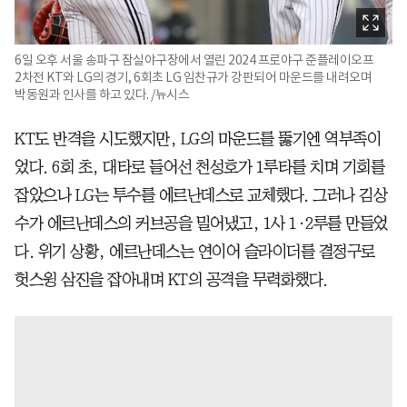
6일 오후 서울 송파구 잠실야구장에서 열린 2024 프로야구 준플레이오프
2차전 KT와 LG의 경기, 6회초 LG 임찬규가 강판되어 마운드를 내려오며
박동원과 인사를 하고 있다. /뉴시스
KT도 반격을 시도했지만, LG의 마운드를 뚫기엔 역부족이
었다. 6회 초, 대타로 들어선 천성호가 1루타를 치며 기회를
잡았으나 LG는 투수를 에르난데스로 교체했다. 그러나 김상
수가 에르난데스의 커브공을 밀어냈고, 1사 1·2루를 만들었
다. 위기 상황, 에르난데스는 연이어 슬라이더를 결정구로
헛스윙 삼진을 잡아내며 KT의 공격을 무력화했다.