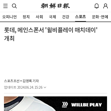
스포츠
오피니언
정치
사회
국제
건강
문화·연예
롯데, 메인스폰서 '윌비플레이 매치데이'
개최
스포츠조선 = 김영록 기자
업데이트
2024.06.24. 15:26