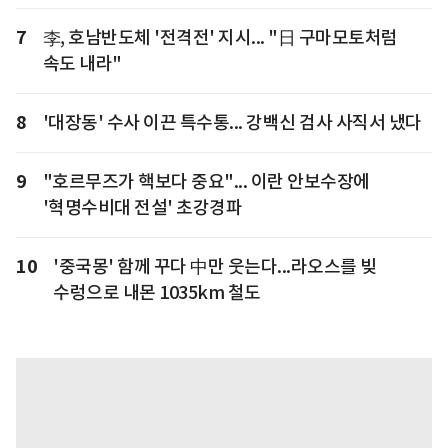
7
李, 호남반도체 '전격전' 지시... "日 구마모토처럼
속도 내라"
8
'대장동' 수사 이끈 특수통... 강백신 검사 사직서 냈다
9
"호르무즈가 핵보다 중요"... 이란 안보수장에
'혁명수비대 전설' 초강경파
10
'중국몽' 함께 꾸다 中만 웃는다...라오스를 빚
수렁으로 내몬 1035km 철도