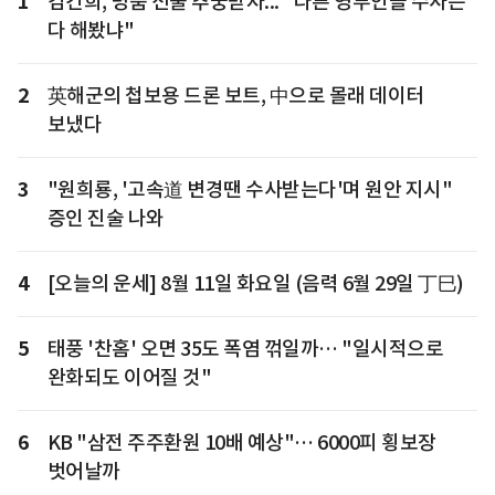
1
김건희, 명품 선물 추궁받자... "다른 영부인들 수사는
다 해봤냐"
2
英해군의 첩보용 드론 보트, 中으로 몰래 데이터
보냈다
3
"원희룡, '고속道 변경땐 수사받는다'며 원안 지시"
증인 진술 나와
4
[오늘의 운세] 8월 11일 화요일 (음력 6월 29일 丁巳)
5
태풍 '찬홈' 오면 35도 폭염 꺾일까… "일시적으로
완화되도 이어질 것"
6
KB "삼전 주주환원 10배 예상"… 6000피 횡보장
벗어날까