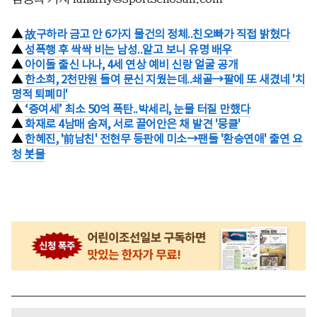
▲
故구하라 금고 안 6가지 물건의 정체..친오빠가 직접 밝혔다
▲
성폭행 후 싹싹 비는 남성..알고 보니 유명 배우
▲
아이돌 출신 나나, 4세 연상 예비 신랑 얼굴 공개
▲
한소희, 2천만원 들여 문신 지웠는데..쇄골→팔에 또 새겼네 '치
명적 퇴폐미'
▲
‘증여세’ 최소 50억 폭탄..박세리, 눈물 터질 만했다
▲
화재로 4남매 숨져, 서로 끌어안은 채 발견 '뭉클'
▲
한혜진, '前남친' 전현무 등판에 미소→팬들 '환승연애' 출연 요
청 봇물