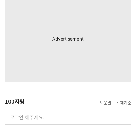
100자평
도움말
삭제기준