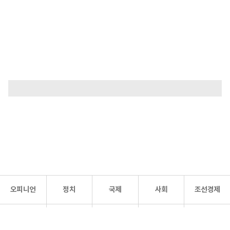
오피니언
정치
국제
사회
조선경제
문화·
조선
스포츠
건강
조선몰
연예
리더스