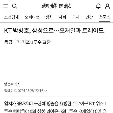
스포츠
조선경제
오피니언
정치
사회
국제
건강
KT 박병호, 삼성으로…오재일과 트레이드
동갑내기 거포 1루수 교환
양승수 기자
업데이트
2024.05.28. 22:16
입지가 좁아지며 구단에 방출을 요청한 프로야구 KT 위즈 1
루수 박병호(38)와 삼성 라이온즈의 1루수 오재일(38)이 유