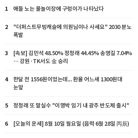
1
애들 노는 물놀이장에 구렁이가 나타났다
2
"더퍼스트무빙캐슬에 의원님이나 사세요" 2030 분노
폭발
3
[속보] 김민석 48.50% 정청래 44.45% 송영길 7.04%
… 강원·TK서도 金 승리
4
한달 전 1556원이었는데... 환율 어느새 1300원대
눈앞
5
정청래 또 말실수 "이명박 임기 내 광주 반도체 출시"
6
[오늘의 운세] 8월 10일 월요일 (음력 6월 28일 丙辰)