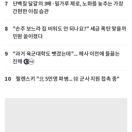
7
단백질 달걀의 3배·밀가루 제로, 노화를 늦추는 가장
간편한 아침 습관
8
"손주 보느라 집 비워도 안 되나요?" 세금 폭탄 맞을까
민원 쏟아졌다
9
"과거 육군대학도 뺏겼는데"... 해사 이전에 들끓는
진해
10
젤렌스키 "北 5만명 파병... 韓 군사 지원 접촉 중"