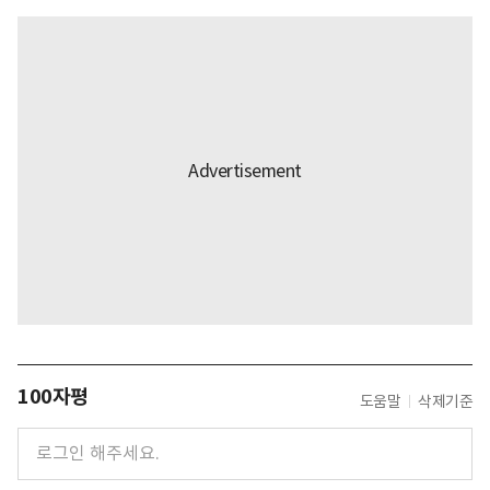
100자평
도움말
삭제기준