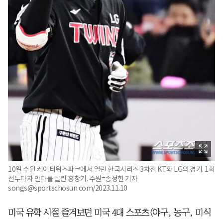
10일 수원 케이티위즈파크에서 열린 한국시리즈 3차전 KT와 LG의 경기. 1회
선두타자 안타를 날린 홍창기. 수원=송정헌 기자
songs@sportschosun.com/2023.11.10
미국 유학 시절 즐겨보던 미국 4대 스포츠(야구, 농구, 미식