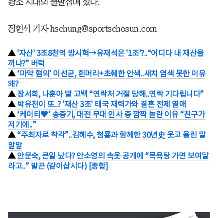
왕조 시대의 출발점에 섰다.
정현석 기자 hschung@sportschosun.com
▲
'자산' 3조8천억 방시혁→유재석은 '1조'?..“어디다 내 재산을
끼냐?” 버럭
▲
‘마약 혐의’ 이선균, 흰머리+초췌한 안색..새치 염색 못한 이유
왜?
▲
장서희, 나훈아 딸 고백 “연락처 거절 당해..연락 기다립니다”
▲
박유천이 또..? '재산 3조' 태국 재력가와 결혼 전제 열애
▲
‘케이티♥’ 송중기, 대전 무대 인사 중 깜짝 놀란 이유 “친구가
저기에..”
▲
“주최자로 착각”..김혜수, 청룡과 함께한 30년史 웃고 울린 말
말말
▲
안문숙, 큰일 났다? 안소영의 속옷 공개에 “목욕탕 가면 보여달
라고..” 발끈 (같이삽시다) [종합]