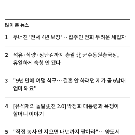
많이 본 뉴스
1
무너진 '전세 4년 보장'… 집주인 전화 두려운 세입자
2
석유·식량·장난감까지 총괄 北 군수동원총국장,
유일하게 숙청 안 됐다
3
"9년 만에 여덟 식구… 결혼 안 하려던 제가 곧 6남매
엄마 돼요"
4
[유석재의 돌발史전 2.0] 박정희 대통령과 욕쟁이
할머니 이야기
5
"직접 농사 안 지으면 내년까지 팔아라"… 양도세