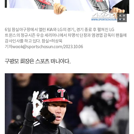
6일 잠실야구장에서 열린 KIA와 LG의 경기, 경기 종료 후 펼쳐진 LG
트윈스의 정규시즌 우승 세리머니에서 차명석 단장과 염경엽 감독이 팬들에
감사인사를 하고 있다. 잠실=허상욱
기자wook@sportschosun.com/2023.10.06
구광모 회장은 스포츠 마니아다.