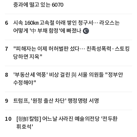
중과에 떨고 있는 6070
6
시속 160㎞ 고속철 아래 쌓인 청구서… 라오스는
어떻게 '中 부채 함정'에 빠졌나
7
"피해자는 이제 허허벌판 섰다… 친족성폭력·스토킹
당하면 지옥"
8
'부동산세 역풍' 비상 걸린 與 서울 의원들 "정부안
수정해야"
9
트럼프, '원정 출산 차단' 행정명령 서명
10
[朝鮮칼럼] 어느날 사라진 예술의전당 '전두환
휘호석'