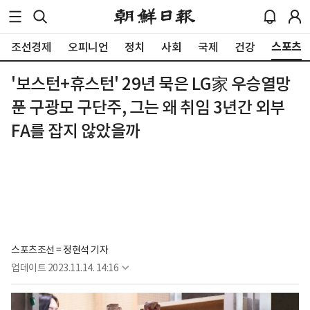
스포츠
조선경제
오피니언
정치
사회
국제
건강
'보스턴+휴스턴' 29년 묵은 LG家 우승열망
푼 구광모 구단주, 그는 왜 취임 3년간 외부
FA를 잡지 않았을까
스포츠조선 = 정현석 기자
업데이트
2023.11.14. 14:16