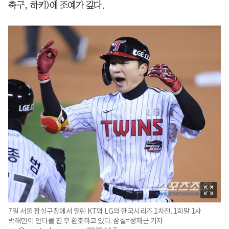
축구, 하키)에 조예가 깊다.
7일 서울 잠실구장에서 열린 KT와 LG의 한국시리즈 1차전. 1회말 1사
박해민이 안타를 친 후 환호하고 있다. 잠실=정재근 기자