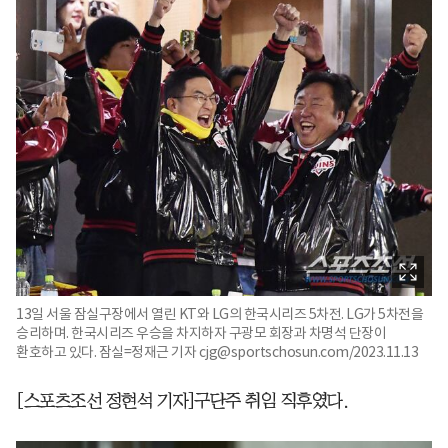
13일 서울 잠실구장에서 열린 KT와 LG의 한국시리즈 5차전. LG가 5차전을
승리하며. 한국시리즈 우승을 차지하자 구광모 회장과 차명석 단장이
환호하고 있다. 잠실=정재근 기자 cjg@sportschosun.com/2023.11.13
[스포츠조선 정현석 기자]구단주 취임 직후였다.