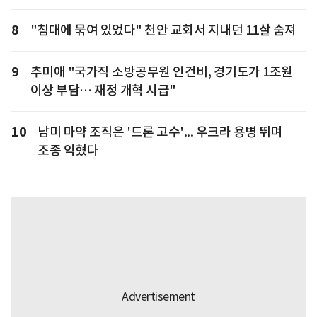
8
"침대에 묶여 있었다" 천안 교회서 지내던 11살 숨져
9
추미애 "국가직 소방공무원 인건비, 경기도가 1조원
이상 부담… 재정 개혁 시급"
10
남미 마약 조직은 '드론 고수'... 우크라 용병 뛰며
조종 익혔다