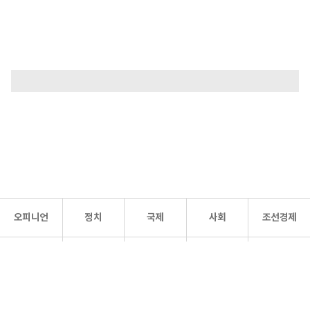
오피니언
정치
국제
사회
조선경제
문화·
조선
스포츠
건강
조선몰
연예
리더스
조선일보 공식 SNS