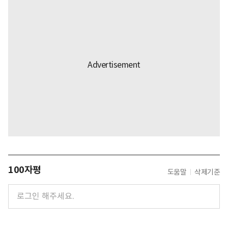
100자평
도움말
삭제기준