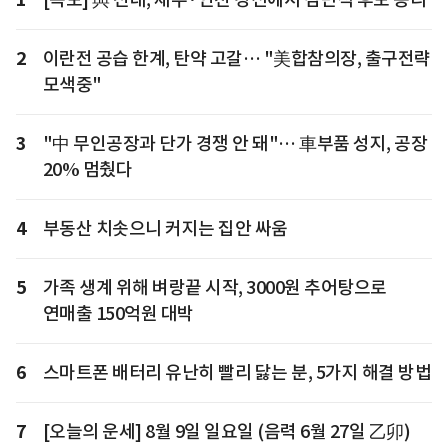
2
이란전 공습 한계, 탄약 고갈… "美합참의장, 출구전략
모색중"
3
"中 무인공장과 단가 경쟁 안 돼"… 車부품 성지, 공장
20% 멈췄다
4
부동산 치솟으니 커지는 집안 싸움
5
가족 생계 위해 벼랑끝 시작, 3000원 추어탕으로
연매출 150억원 대박
6
스마트폰 배터리 유난히 빨리 닳는 분, 5가지 해결 방법
7
[오늘의 운세] 8월 9일 일요일 (음력 6월 27일 乙卯)