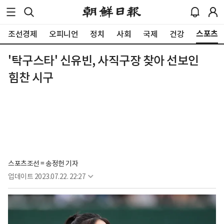
스포츠
조선경제
오피니언
정치
사회
국제
건강
'탁구스타' 신유빈, 사직구장 찾아 선보인
힘찬 시구
스포츠조선 = 송정헌 기자
업데이트
2023.07.22. 22:27