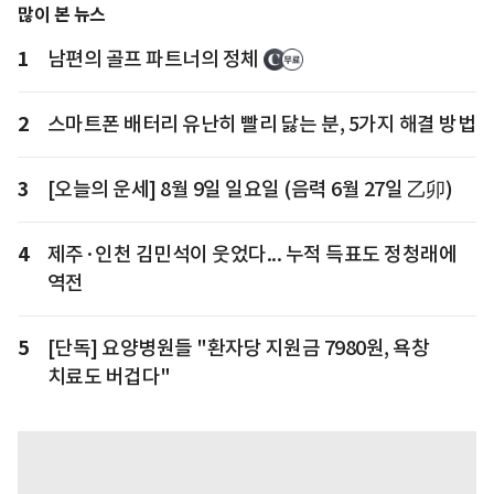
많이 본 뉴스
1
남편의 골프 파트너의 정체
2
스마트폰 배터리 유난히 빨리 닳는 분, 5가지 해결 방법
3
[오늘의 운세] 8월 9일 일요일 (음력 6월 27일 乙卯)
4
제주·인천 김민석이 웃었다... 누적 득표도 정청래에
역전
5
[단독] 요양병원들 "환자당 지원금 7980원, 욕창
치료도 버겁다"