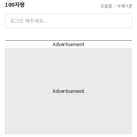
100자평
도움말
삭제기준