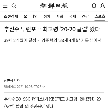
스포츠
조선경제
오피니언
정치
사회
국제
건강
추신수 투런포… 최고령 '20-20 클럽' 쐈다
39세 2개월에 달성… 양준혁의 '38세 4개월' 기록 넘어서
장민석 기자
업데이트
2021.10.06. 07:26
추신수(39·SSG 랜더스)가 KBO리그 최고령 ‘20(홈런)-20
(도루) 클럽’의 주인공이 됐다.