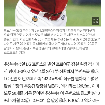
프로야구 SSG 추신수가 5일 LG트윈스와의 경기 4회초에 자신의 타구가
우측 담장으로 넘어가는 모습을 바라보고 있다. 올 시즌 추신수의 20번째
홈런이었다. 지난 1일 시즌 20도루를 채운 추신수는 이날 39세 2개월 22일의
나이로 시즌 20호 홈런을 때리면서 국내 야구 역대 최고령 20홈런-20도루
달성자가 됐다. 종전 기록은 양준혁의 38세 4개월 9일이다. /최문영
스포츠조선 기자
추신수는 5일 LG 트윈스와 벌인 프로야구 잠실 원정 경기에
서 팀이 3-0으로 앞선 4회 2사 1루 상황에서 투런포를 쐈다.
LG 선발 이민호의 시속 142.4㎞짜리 직구를 받아쳐 드넓은
잠실 구장의 우중간 담장을 넘겼다. 비거리는 126.2m. 이미
도루 20개를 기록 중이던 추신수는 이 홈런으로 최고령(만 3
9세 2개월 22일) ‘20-20′을 달성했다. KBO리그 역대로는