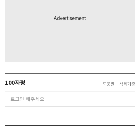
100자평
도움말
삭제기준