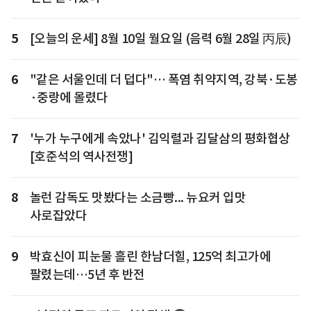
5
[오늘의 운세] 8월 10일 월요일 (음력 6월 28일 丙辰)
6
"같은 서울인데 더 덥다"… 폭염 취약지역, 강북·도봉
·중랑에 몰렸다
7
'누가 누구에게 속았나' 김익렬과 김달삼의 평화협상
[호준석의 역사전쟁]
8
놀런 감독도 맛봤다는 소금빵... 뉴요커 입맛
사로잡았다
9
박효신이 피눈물 흘린 한남더힐, 125억 최고가에
팔렸는데…5년 후 반전