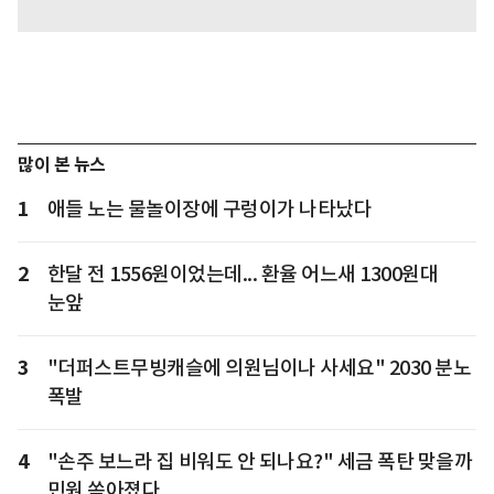
많이 본 뉴스
1
애들 노는 물놀이장에 구렁이가 나타났다
2
한달 전 1556원이었는데... 환율 어느새 1300원대
눈앞
3
"더퍼스트무빙캐슬에 의원님이나 사세요" 2030 분노
폭발
4
"손주 보느라 집 비워도 안 되나요?" 세금 폭탄 맞을까
민원 쏟아졌다