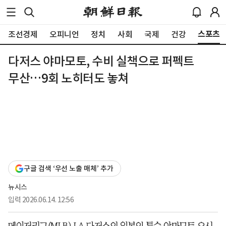
스포츠
조선경제
오피니언
정치
사회
국제
건강
다저스 야마모토, 수비 실책으로 퍼펙트
무산…9회 노히터도 놓쳐
구글 검색 ‘우선 노출 매체’ 추가
뉴시스
입력
2026.06.14. 12:56
메이저리그(MLB) LA 다저스의 일본인 투수 야마모토 요시