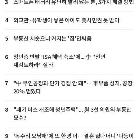
3
스마트폰 배터리 유난히 빨리 닳는 분, 5가지 해결 방법
4
외교관·유학생이 낳은 아이도 美시민권 못 받아
5
부동산 치솟으니 커지는 '집'안싸움
6
청년층 반발 'ISA 혜택 축소'에... 李 "전면
재검토하라" 질타
7
"中 무인공장과 단가 경쟁 안 돼"… 車부품 성지, 공장
20% 멈췄다
8
"폐기 버스 개조해 청년주택"... 與 3선 의원의 부동산
묘수?
9
'독수리 오남매'에 또 한명 더… 결혼 싫다더니 '다둥이