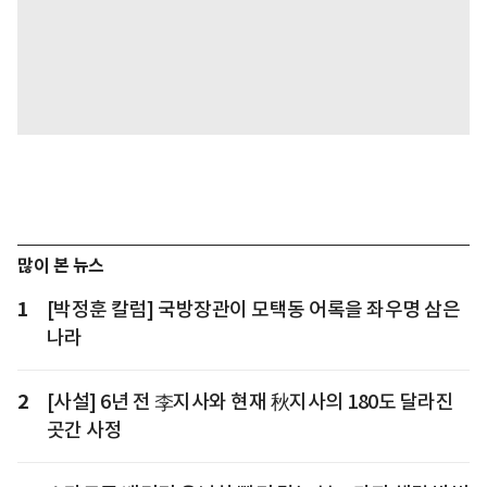
많이 본 뉴스
1
[박정훈 칼럼] 국방장관이 모택동 어록을 좌우명 삼은
나라
2
[사설] 6년 전 李지사와 현재 秋지사의 180도 달라진
곳간 사정