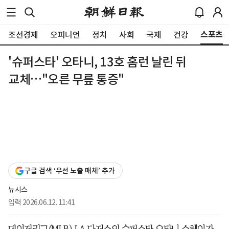
스포츠
조선경제
오피니언
정치
사회
국제
건강
'슈퍼스타' 오타니, 13호 홈런 날린 뒤
교체…"오른 무릎 통증"
구글 검색 ‘우선 노출 매체’ 추가
뉴시스
입력
2026.06.12. 11:41
메이저리그(MLB) LA 다저스의 슈퍼스타 오타니 쇼헤이가