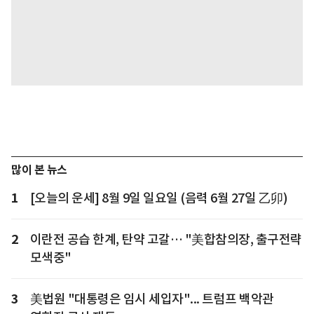
많이 본 뉴스
1
[오늘의 운세] 8월 9일 일요일 (음력 6월 27일 乙卯)
2
이란전 공습 한계, 탄약 고갈… "美합참의장, 출구전략
모색중"
3
美법원 "대통령은 임시 세입자"... 트럼프 백악관