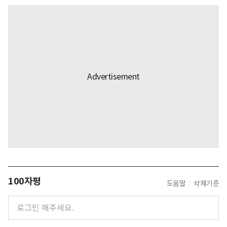
100자평
도움말
삭제기준