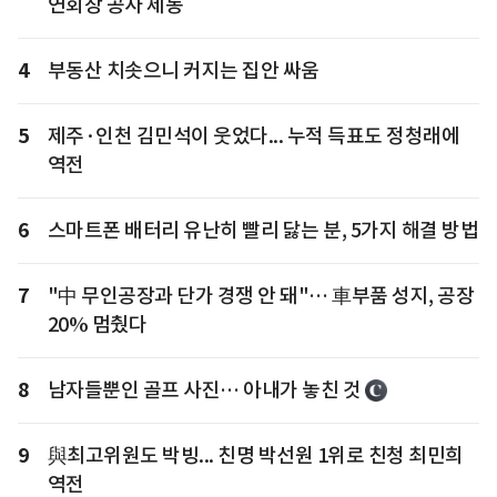
연회장 공사 제동
4
부동산 치솟으니 커지는 집안 싸움
5
제주·인천 김민석이 웃었다... 누적 득표도 정청래에
역전
6
스마트폰 배터리 유난히 빨리 닳는 분, 5가지 해결 방법
7
"中 무인공장과 단가 경쟁 안 돼"… 車부품 성지, 공장
20% 멈췄다
8
남자들뿐인 골프 사진… 아내가 놓친 것
9
與최고위원도 박빙... 친명 박선원 1위로 친청 최민희
역전