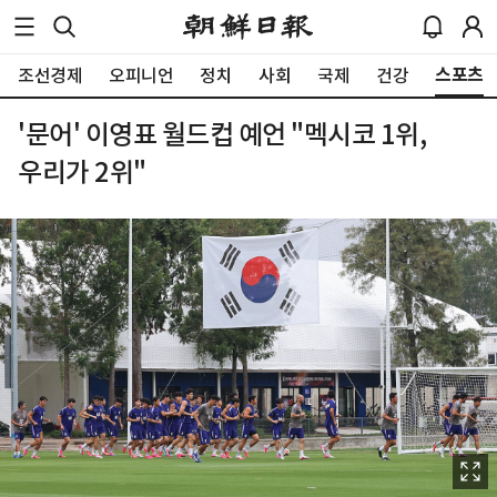
스포츠
조선경제
오피니언
정치
사회
국제
건강
'문어' 이영표 월드컵 예언 "멕시코 1위,
우리가 2위"