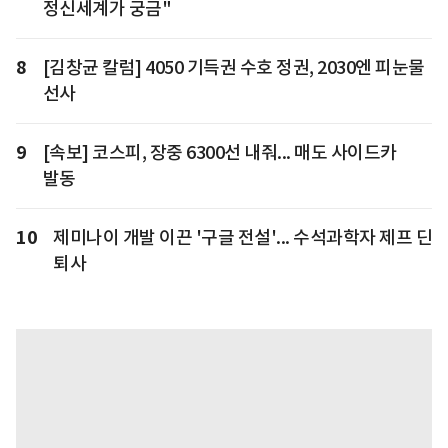
정신세계가 궁금"
8
[김창균 칼럼] 4050 기득권 수호 정권, 2030엔 피눈물
선사
9
[속보] 코스피, 장중 6300선 내줘... 매도 사이드카
발동
10
제미나이 개발 이끈 '구글 전설'... 수석과학자 제프 딘
퇴사