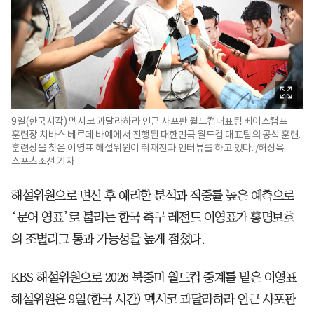
9일(한국시각) 멕시코 과달라하라 인근 사포판 월드컵대표팀 베이스캠프
훈련장 치바스 베르데 바예에서 진행된 대한민국 월드컵 대표팀의 공식 훈련.
훈련장을 찾은 이영표 해설위원이 취재진과 인터뷰를 하고 있다. /허상욱
스포츠조선 기자
해설위원으로 변신 후 예리한 분석과 적중률 높은 예측으로
‘문어 영표’로 불리는 한국 축구 레전드 이영표가 홍명보호
의 조별리그 통과 가능성을 높게 점쳤다.
KBS 해설위원으로 2026 북중미 월드컵 중계를 맡은 이영표
해설위원은 9일(한국 시간) 멕시코 과달라하라 인근 사포판