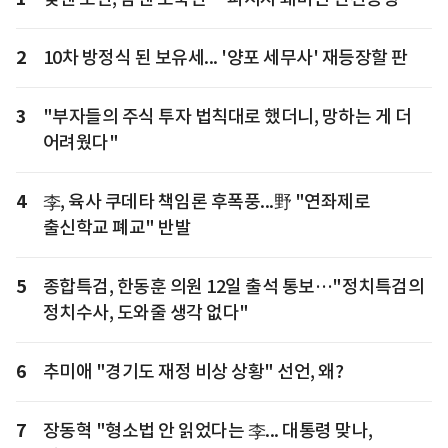
2
10차 방정식 된 보유세... '양포 세무사' 재등장할 판
3
"부자들의 주식 투자 법칙대로 했더니, 망하는 게 더
어려웠다"
4
李, 육사 쿠데타 책임론 후폭풍...野 "연좌제로
출신학교 폐교" 반발
5
종합특검, 한동훈 의원 12일 출석 통보…"정치특검의
정치수사, 도와줄 생각 없다"
6
추미애 "경기도 재정 비상 상황" 선언, 왜?
7
장동혁 "형소법 안 읽었다는 李... 대통령 맞나,