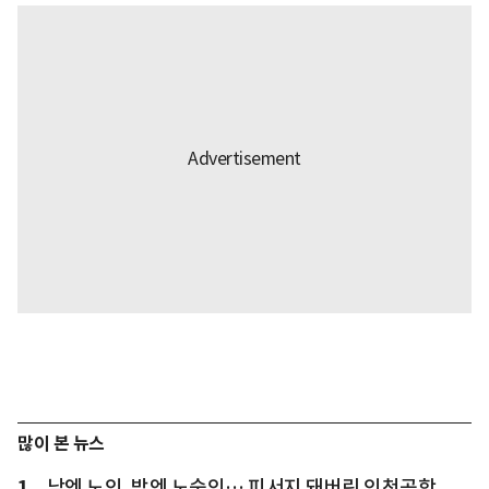
많이 본 뉴스
1
낮엔 노인, 밤엔 노숙인… 피서지 돼버린 인천공항