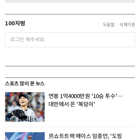
100자평
도움말
삭제기준
스포츠 많이 본 뉴스
연봉 1억4000만원 '10승 투수'…
대만에서 온 '복덩이'
男쇼트트랙 에이스 임종언, '도핑