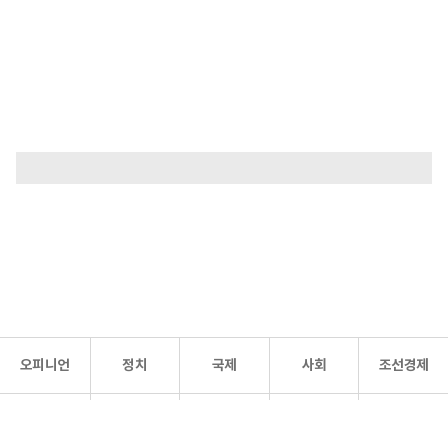
오피니언
정치
국제
사회
조선경제
문화·
조선
스포츠
건강
조선몰
연예
리더스