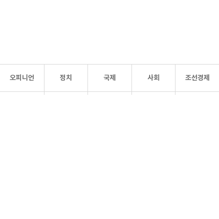
오피니언
정치
국제
사회
조선경제
문화·
조선
스포츠
건강
조선몰
연예
리더스
조선일보 공식 SNS
개인정보처리방침
사이트맵
Copyright 조선일보 All rights reserved. 무단 전재 및 재배포 금지.