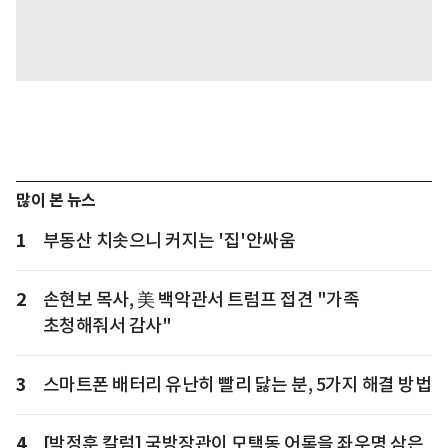
많이 본 뉴스
1
부동산 치솟으니 커지는 '집'안싸움
2
손현보 목사, 美 백악관서 트럼프 접견 "가족
초청해줘서 감사"
3
스마트폰 배터리 유난히 빨리 닳는 분, 5가지 해결 방법
4
[박정훈 칼럼] 국방장관이 모택동 어록을 좌우명 삼은