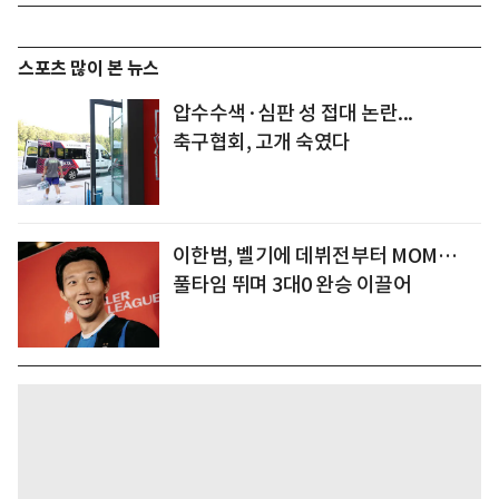
스포츠 많이 본 뉴스
압수수색·심판 성 접대 논란...
축구협회, 고개 숙였다
이한범, 벨기에 데뷔전부터 MOM…
풀타임 뛰며 3대0 완승 이끌어