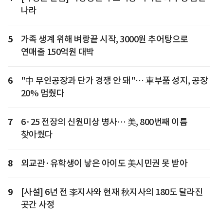
나라
5
가족 생계 위해 벼랑끝 시작, 3000원 추어탕으로
연매출 150억원 대박
6
"中 무인공장과 단가 경쟁 안 돼"… 車부품 성지, 공장
20% 멈췄다
7
6·25 전장의 신원미상 병사… 美, 800번째 이름
찾아줬다
8
외교관·유학생이 낳은 아이도 美시민권 못 받아
9
[사설] 6년 전 李지사와 현재 秋지사의 180도 달라진
곳간 사정