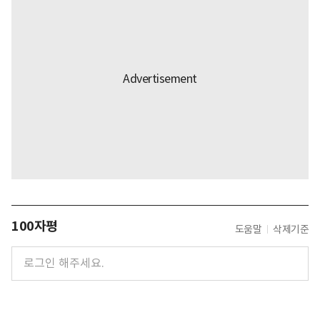
100자평
도움말
삭제기준