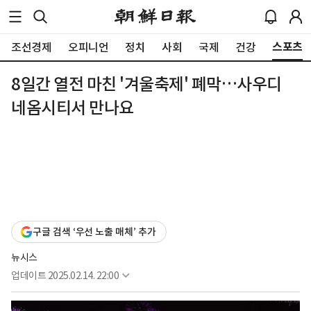
스포츠
조선경제
오피니언
정치
사회
국제
건강
8일간 열전 마친 '겨울축제' 폐막…사우디
네옴시티서 만나요
구글 검색 ‘우선 노출 매체’ 추가
뉴시스
업데이트
2025.02.14. 22:00