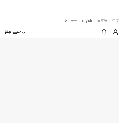
신문구독
|
English
|
日本語
|
中文
콘텐츠판