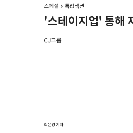
스페셜
특집섹션
'스테이지업' 통해
CJ그룹
최은경 기자