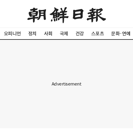
오피니언
정치
사회
국제
건강
스포츠
문화·연예