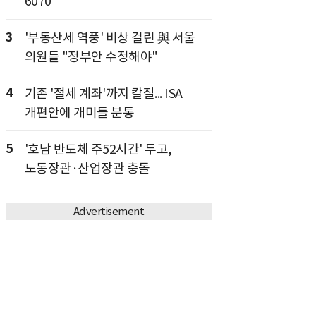
6070
3
'부동산세 역풍' 비상 걸린 與 서울
의원들 "정부안 수정해야"
4
기존 '절세 계좌'까지 칼질... ISA
개편안에 개미들 분통
5
'호남 반도체 주52시간' 두고,
노동장관·산업장관 충돌