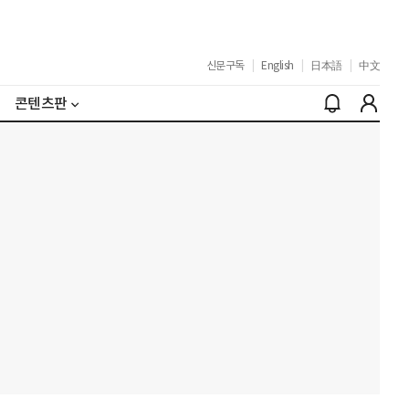
신문구독
|
English
|
日本語
|
中文
콘텐츠판