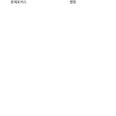
경제포커스
행정
만물상
에스프레소
국제
데스크에서
국제 일반
기자의 시각
미국
특파원 칼럼
중국
|
일본
기자수첩
아시아
팔면봉
유럽
ESSAY
중동·아프리카·중남미
전문가 칼럼
해외토픽
주소: 서울특별시 중구 세종대로21길 3
개인정보처리방침
청소년보호정
회사소개
기자채용
고객센터