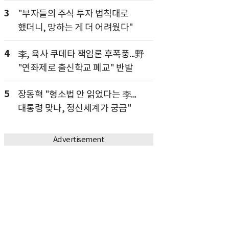
3
"부자들의 주식 투자 법칙대로
했더니, 망하는 게 더 어려웠다"
4
李, 육사 쿠데타 책임론 후폭풍...野
"연좌제로 출신학교 폐교" 반발
5
장동혁 "형소법 안 읽었다는 李...
대통령 맞나, 정신세계가 궁금"