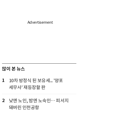
많이 본 뉴스
1
10차 방정식 된 보유세... '양포
세무사' 재등장할 판
2
낮엔 노인, 밤엔 노숙인… 피서지
돼버린 인천공항