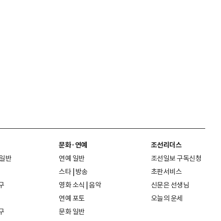
문화·연예
조선리더스
 일반
연예 일반
조선일보 구독신청
스타
|
방송
초판서비스
구
영화 소식
|
음악
신문은 선생님
연예 포토
오늘의 운세
구
문화 일반