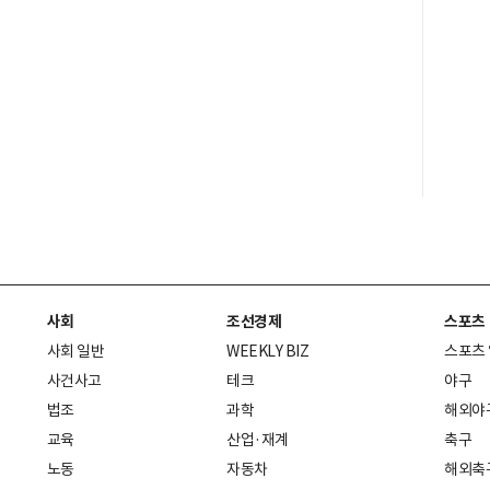
사회
조선경제
스포츠
사회 일반
WEEKLY BIZ
스포츠
사건사고
테크
야구
법조
과학
해외야
교육
산업·재계
축구
노동
자동차
해외축