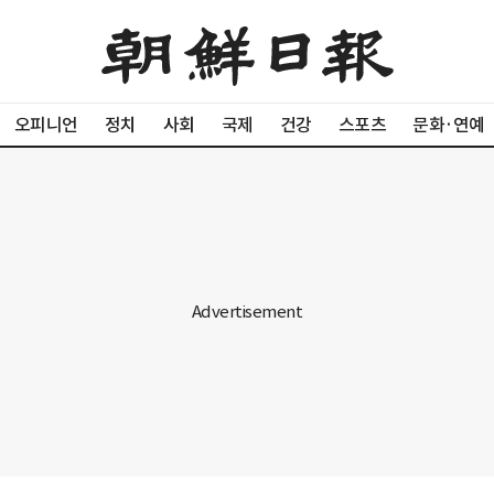
오피니언
정치
사회
국제
건강
스포츠
문화·연예