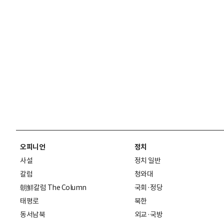
오피니언
정치
사설
정치 일반
칼럼
청와대
朝鮮칼럼 The Column
국회·정당
태평로
북한
동서남북
외교·국방