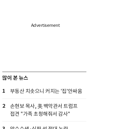
많이 본 뉴스
1
부동산 치솟으니 커지는 '집'안싸움
2
손현보 목사, 美 백악관서 트럼프
접견 "가족 초청해줘서 감사"
3
압수수색·심판 성 접대 논란...