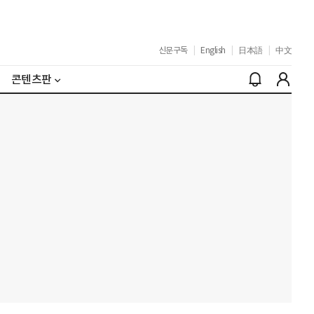
신문구독
|
English
|
日本語
|
中文
콘텐츠판