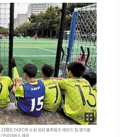
3명은 OGFC와 수원 삼성 블루윙즈 레전드 팀 경기를
 /굿네이버스 제공