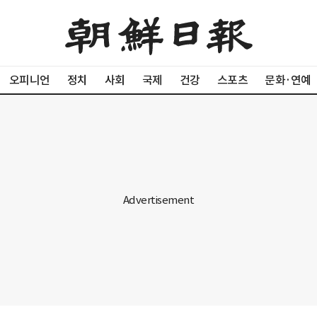
오피니언
정치
사회
국제
건강
스포츠
문화·연예