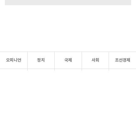
오피니언
정치
국제
사회
조선경제
문화·
조선
스포츠
건강
조선몰
연예
리더스
조선일보 공식 SNS
개인정보처리방침
사이트맵