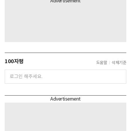
100자평
도움말
삭제기준