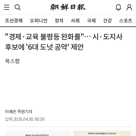
조선경제
오피니언
정치
사회
국제
건강
스포츠
"경제·교육 불평등 완화를"… 시·도지사
후보에 '6대 도넛 공약' 제안
옥스팜
이예은 객원기자
입력
2026.04.30. 00:30