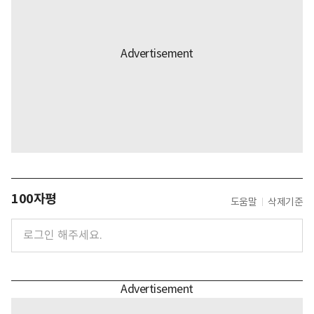
100자평
도움말
삭제기준