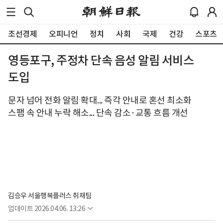
조선경제
오피니언
정치
사회
국제
건강
스포츠
영등포구, 주정차 단속 음성 알림 서비스
도입
문자 넘어 전화 알림 확대... 즉각 안내로 혼선 최소화
스팸 속 안내 누락 해소... 단속 감소·교통 흐름 개선
김승우 서울행복플러스 취재팀
업데이트
2026.04.06. 13:26