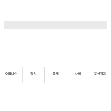
오피니언
정치
국제
사회
조선경제
문화·
조선
스포츠
건강
조선몰
연예
리더스
조선일보 공식 SNS