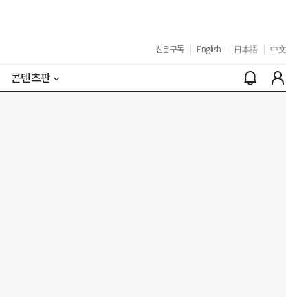
신문구독
|
English
|
日本語
|
中文
콘텐츠판