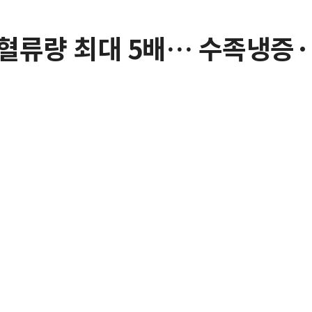
혈류량 최대 5배… 수족냉증