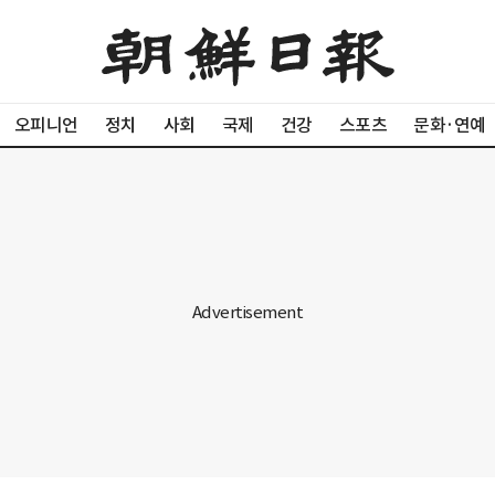
오피니언
정치
사회
국제
건강
스포츠
문화·연예