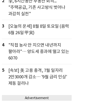
2
李, 6시간동안 부동산 회의...
"주택공급, 기존 사고방식 벗어나
과감히 실천"
3
[오늘의 운세] 8월 8일 토요일 (음력
6월 26일 甲寅)
4
"직접 농사 안 지으면 내년까지
팔아라"… 양도세 중과에 떨고 있는
6070
5
[속보] 美 고용 충격, 7월 일자리
2만3000개 감소… '9월 금리 인상'
제동 걸리나