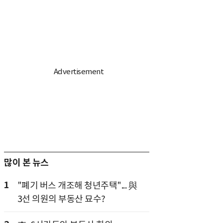
많이 본 뉴스
1
"폐기 버스 개조해 청년주택"... 與
3선 의원의 부동산 묘수?