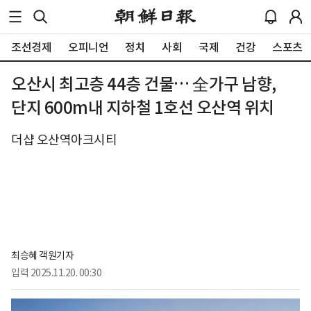
조선경제
오피니언
정치
사회
국제
건강
스포츠
오산시 최고층 44층 건물… 全가구 남향,
단지 600m내 지하철 1호선 오산역 위치
더샵 오산역아크시티
최승혜 객원기자
입력
2025.11.20. 00:30