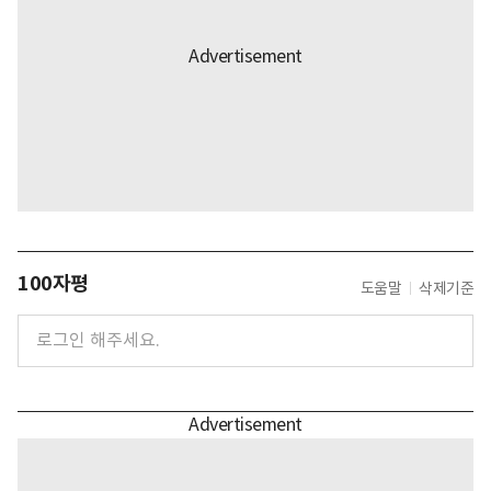
100자평
도움말
삭제기준