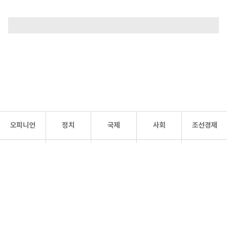
오피니언
정치
국제
사회
조선경제
문화·
조선
스포츠
건강
조선몰
연예
리더스
조선일보 공식 SNS