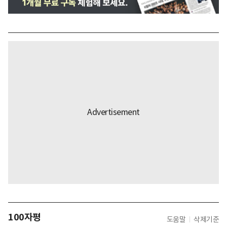
100자평
도움말
삭제기준