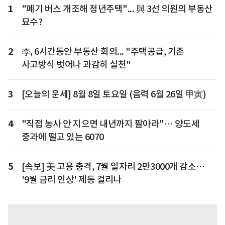
1
"폐기 버스 개조해 청년주택"... 與 3선 의원의 부동산
묘수?
2
李, 6시간동안 부동산 회의... "주택공급, 기존
사고방식 벗어나 과감히 실천"
3
[오늘의 운세] 8월 8일 토요일 (음력 6월 26일 甲寅)
4
"직접 농사 안 지으면 내년까지 팔아라"… 양도세
중과에 떨고 있는 6070
5
[속보] 美 고용 충격, 7월 일자리 2만3000개 감소…
'9월 금리 인상' 제동 걸리나