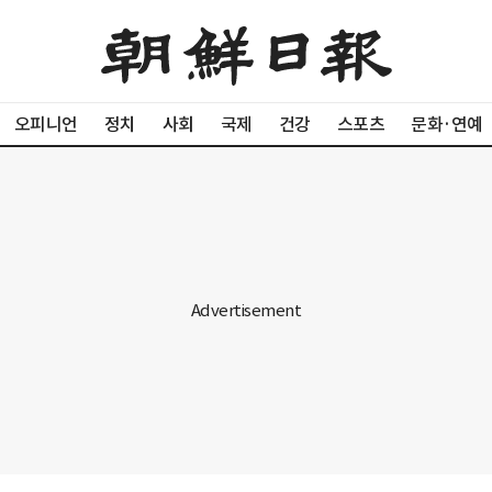
오피니언
정치
사회
국제
건강
스포츠
문화·연예