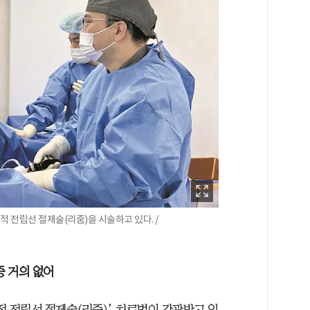
전립선 절제술(리줌)을 시술하고 있다. /
 거의 없어
적 전립선 절제술(리줌)’ 치료법이 각광받고 있