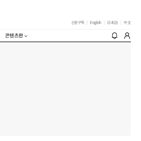
신문구독
|
English
|
日本語
|
中文
콘텐츠판