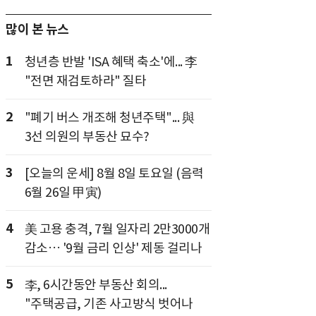
많이 본 뉴스
1
청년층 반발 'ISA 혜택 축소'에... 李
"전면 재검토하라" 질타
2
"폐기 버스 개조해 청년주택"... 與
3선 의원의 부동산 묘수?
3
[오늘의 운세] 8월 8일 토요일 (음력
6월 26일 甲寅)
4
美 고용 충격, 7월 일자리 2만3000개
감소… '9월 금리 인상' 제동 걸리나
5
李, 6시간동안 부동산 회의...
"주택공급, 기존 사고방식 벗어나