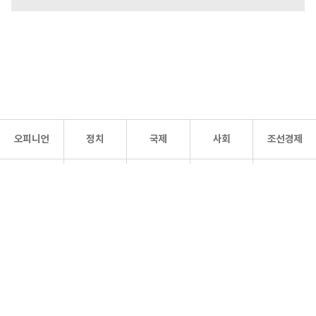
오피니언
정치
국제
사회
조선경제
문화·
조선
스포츠
건강
조선몰
연예
리더스
조선일보 공식 SNS
개인정보처리방침
사이트맵