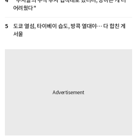
4
"부자들의 주식 투자 법칙대로 했더니, 망하는 게 더
어려웠다"
5
도쿄 열섬, 타이베이 습도, 방콕 열대야… 다 합친 게
서울