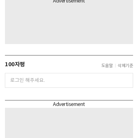
100자평
도움말
삭제기준