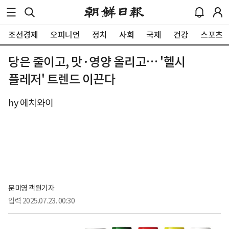
조선경제
오피니언
정치
사회
국제
건강
스포츠
당은 줄이고, 맛·영양 올리고… '헬시
플레저' 트렌드 이끈다
hy 에치와이
문미영 객원기자
입력
2025.07.23. 00:30