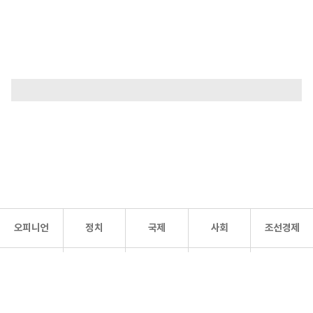
오피니언
정치
국제
사회
조선경제
문화·
조선
스포츠
건강
조선몰
연예
리더스