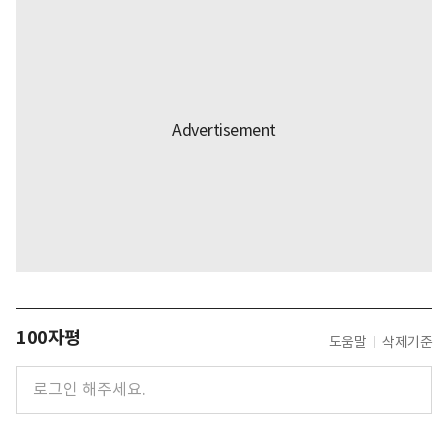
100자평
도움말
삭제기준