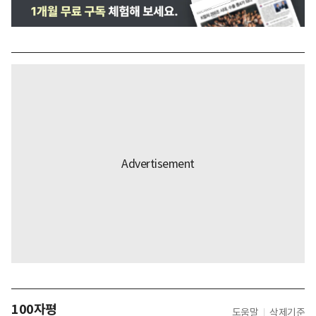
100자평
도움말
삭제기준