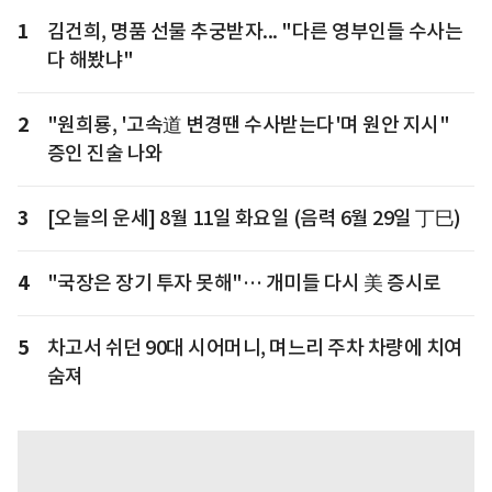
1
김건희, 명품 선물 추궁받자... "다른 영부인들 수사는
다 해봤냐"
2
"원희룡, '고속道 변경땐 수사받는다'며 원안 지시"
증인 진술 나와
3
[오늘의 운세] 8월 11일 화요일 (음력 6월 29일 丁巳)
4
"국장은 장기 투자 못해"… 개미들 다시 美 증시로
5
차고서 쉬던 90대 시어머니, 며느리 주차 차량에 치여
숨져