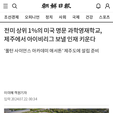
조선경제
오피니언
정치
사회
국제
건강
스포츠
전미 상위 1%의 미국 명문 과학영재학교,
제주에서 아이비리그 보낼 인재 키운다
'풀턴 사이언스 아카데미 애서튼' 제주도에 설립 준비
이미혜 객원기자
입력
2024.07.22. 00:34