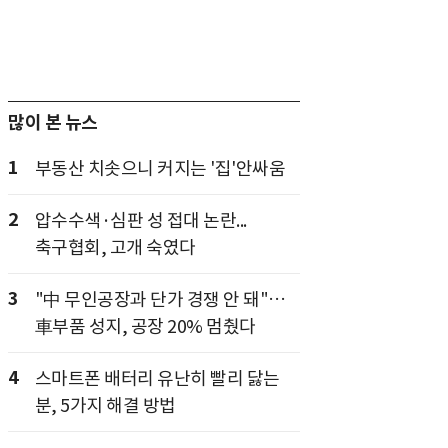
많이 본 뉴스
1
부동산 치솟으니 커지는 '집'안싸움
2
압수수색·심판 성 접대 논란...
축구협회, 고개 숙였다
3
"中 무인공장과 단가 경쟁 안 돼"…
車부품 성지, 공장 20% 멈췄다
4
스마트폰 배터리 유난히 빨리 닳는
분, 5가지 해결 방법