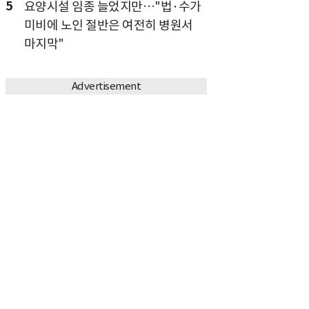
5
요양시설 임종 늘었지만…"법·수가
미비에 노인 절반은 여전히 병원서
마지막"