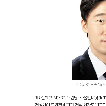
노태극 한국토지주택공사 팀
3D 설계(BIM)·3D 프린팅·사물인터넷(Io
건설업에 도입됨에 따라 건설 현장도 변모하