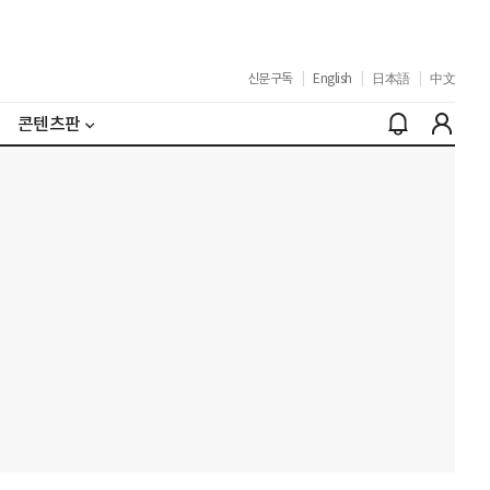
신문구독
|
English
|
日本語
|
中文
콘텐츠판