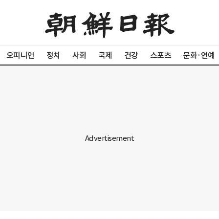
오피니언
정치
사회
국제
건강
스포츠
문화·연예